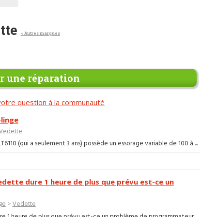
tte
< Autres marques
 une réparation
otre question à la communauté
linge
Vedette
110 (qui a seulement 3 ans) possède un essorage variable de 100 à ...
edette dure 1 heure de plus que prévu est-ce un
ge
>
Vedette
ure 1 heure de plus que prévu est-ce un problème de programmateur