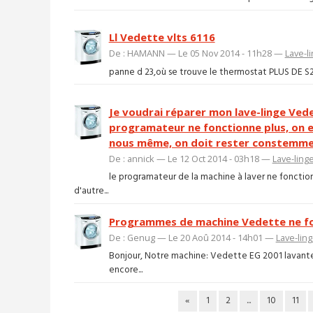
Ll Vedette vlts 6116
De : HAMANN — Le 05 Nov 2014 - 11h28 —
Lave-l
panne d 23,où se trouve le thermostat PLUS DE 
Je voudrai réparer mon lave-linge Vede
programateur ne fonctionne plus, on e
nous même, on doit rester constemment 
De : annick — Le 12 Oct 2014 - 03h18 —
Lave-ling
le programateur de la machine à laver ne fonctio
d'autre...
Programmes de machine Vedette ne fo
De : Genug — Le 20 Aoû 2014 - 14h01 —
Lave-lin
Bonjour, Notre machine: Vedette EG 2001 lavante/s
encore...
«
1
2
...
10
11