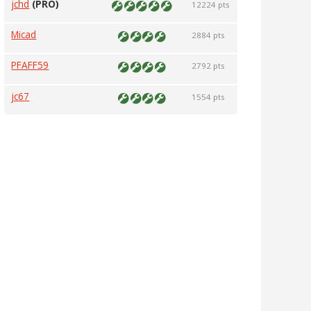
jchd
(PRO)
12224 pts
Micad
2884 pts
PFAFF59
2792 pts
jc67
1554 pts