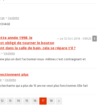
inge
>
Vedette
S2CHAGE
tte année 1998, le
1
— Le 12 Oct 2014 - 09h25
st obligé de tourner le bouton
dans la salle de bain, cela se répare t'il ?
e
>
Vedette
nne plus on doit l'actionner nous- mêmes c'est contraignant et
nctionnent plus
ge
>
Vedette
echante qui a plus de 15 ans ne veut plus fonctionner. Elle fait
12
13
14
15
16
17
18
»