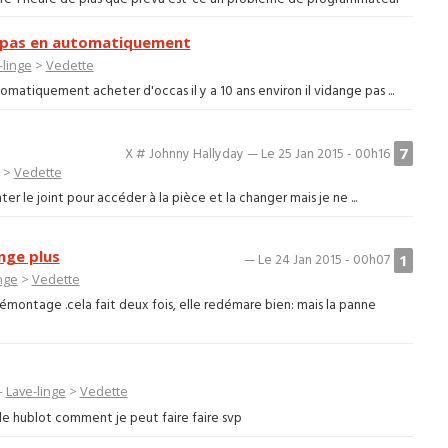
e pas en automatiquement
-linge
>
Vedette
atiquement acheter d'occas il y a 10 ans environ il vidange pas ...
7
X # Johnny Hallyday — Le 25 Jan 2015 - 00h16
>
Vedette
nter le joint pour accéder à la pièce et la changer mais je ne ...
nge plus
1
— Le 24 Jan 2015 - 00h07
nge
>
Vedette
ontage .cela fait deux fois, elle redémare bien: mais la panne
—
Lave-linge
>
Vedette
ir le hublot comment je peut faire faire svp