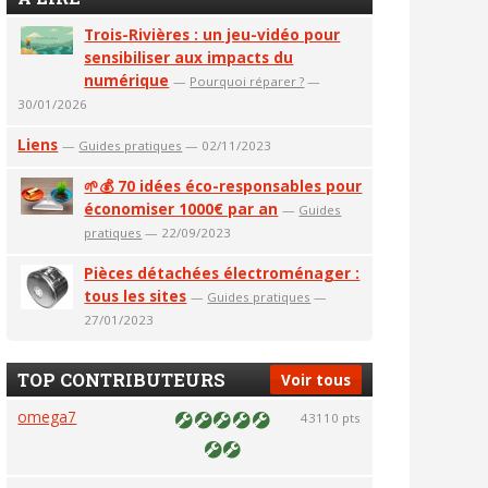
Trois-Rivières : un jeu-vidéo pour
sensibiliser aux impacts du
numérique
—
Pourquoi réparer ?
—
30/01/2026
Liens
—
Guides pratiques
— 02/11/2023
🌱💰 70 idées éco-responsables pour
économiser 1000€ par an
—
Guides
pratiques
— 22/09/2023
Pièces détachées électroménager :
tous les sites
—
Guides pratiques
—
27/01/2023
TOP CONTRIBUTEURS
Voir tous
omega7
43110 pts