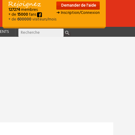
Demander de l'aide
127274
membres
➜ Inscription/Connexion
+ de
15000
fans
+ de
600000
visiteurs/mois
ENTS