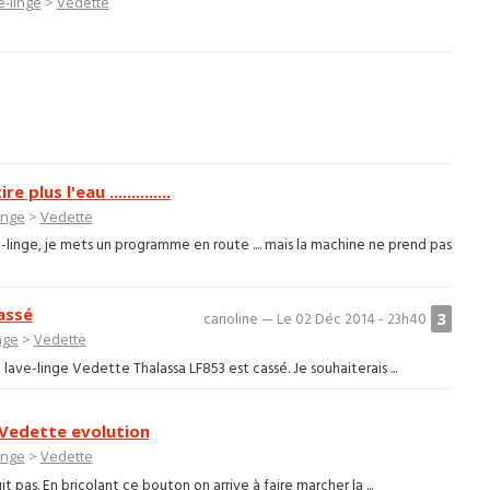
e-linge
>
Vedette
us l'eau ..............
inge
>
Vedette
linge, je mets un programme en route .... mais la machine ne prend pas
assé
3
carioline — Le 02 Déc 2014 - 23h40
nge
>
Vedette
ave-linge Vedette Thalassa LF853 est cassé. Je souhaiterais ...
 Vedette evolution
inge
>
Vedette
t pas. En bricolant ce bouton on arrive à faire marcher la ...