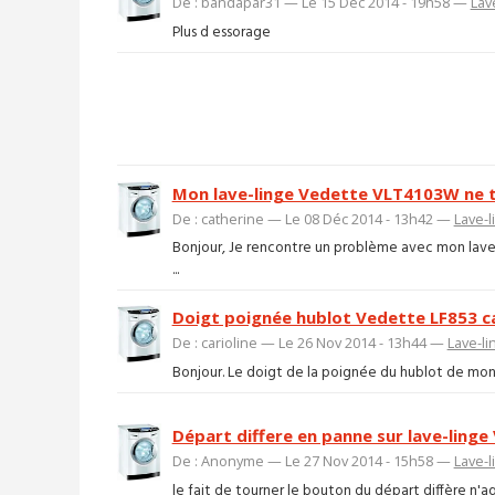
De : bandapar31 — Le 15 Déc 2014 - 19h58 —
Lav
Plus d essorage
Mon lave-linge Vedette VLT4103W ne tire pl
De : catherine — Le 08 Déc 2014 - 13h42 —
Lave-l
Bonjour, Je rencontre un problème avec mon lave-
...
Doigt poignée hublot Vedette LF853 c
De : carioline — Le 26 Nov 2014 - 13h44 —
Lave-li
Bonjour. Le doigt de la poignée du hublot de mon l
Départ differe en panne sur lave-linge
De : Anonyme — Le 27 Nov 2014 - 15h58 —
Lave-l
le fait de tourner le bouton du départ diffère n'agi