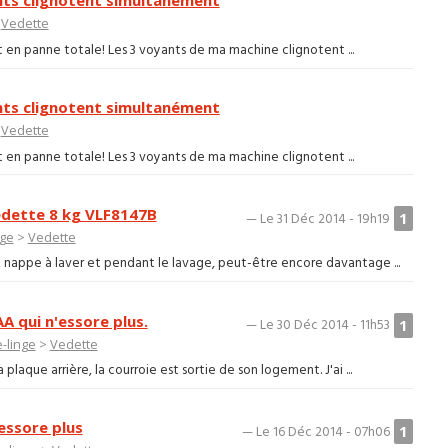
nts clignotent simultanément
>
Vedette
t en panne totale! Les 3 voyants de ma machine clignotent ...
nts clignotent simultanément
>
Vedette
t en panne totale! Les 3 voyants de ma machine clignotent ...
Vedette 8 kg VLF8147B
1
— Le 31 Déc 2014 - 19h19
nge
>
Vedette
 nappe à laver et pendant le lavage, peut-être encore davantage ...
A qui n'essore plus.
1
— Le 30 Déc 2014 - 11h53
-linge
>
Vedette
 plaque arrière, la courroie est sortie de son logement. J'ai ...
essore plus
1
— Le 16 Déc 2014 - 07h06