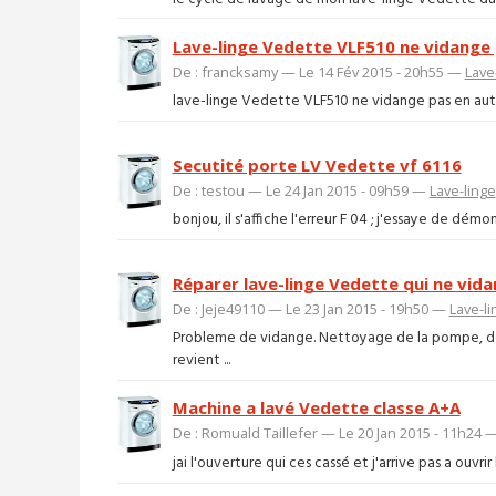
Lave-linge Vedette VLF510 ne vidang
De : francksamy — Le 14 Fév 2015 - 20h55 —
Lave
lave-linge Vedette VLF510 ne vidange pas en autom
Secutité porte LV Vedette vf 6116
De : testou — Le 24 Jan 2015 - 09h59 —
Lave-linge
bonjou, il s'affiche l'erreur F 04 ; j'essaye de démo
Réparer lave-linge Vedette qui ne vida
De : Jeje49110 — Le 23 Jan 2015 - 19h50 —
Lave-li
Probleme de vidange. Nettoyage de la pompe, dém
revient ...
Machine a lavé Vedette classe A+A
De : Romuald Taillefer — Le 20 Jan 2015 - 11h24 
jai l'ouverture qui ces cassé et j'arrive pas a ouvr