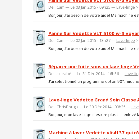
Panne Sur Vedette VLT 5100 w-3 voya
De : Cam — Le 03 Jan 2015 - 09h25 —
Lave-linge
Bonjour, J'ai besoin de votre aide! Ma machine es
Panne Sur Vedette VLT 5100 w-3 voya
De : Cam — Le 02 Jan 2015 - 13h27 —
Lave-linge
Bonjour, J'ai besoin de votre aide! Ma machine es
Réparer une fuite sous un lave-linge 
De : scarabé — Le 31 Déc 2014 - 16h56 —
Lave-li
J'ai sélectionné un programme coton 90°, mis une
Lave-linge Vedette Grand Soin Classe A
De : ChrisBougu — Le 30 Déc 2014 - 09h35 —
Lave
Bonjour, mon lave-linge n'essore plus. J'ai enlevé la
Machine à laver Vedette vlt4137 qui n'