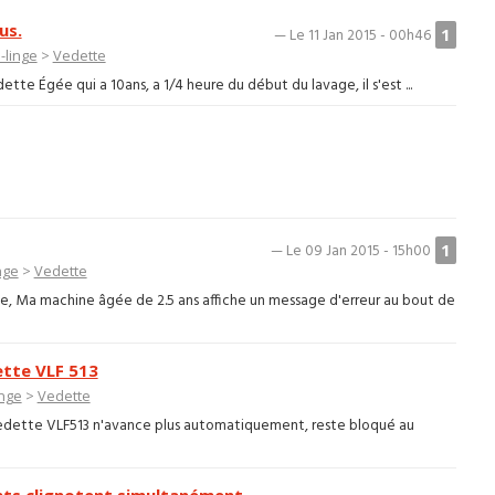
us.
1
— Le 11 Jan 2015 - 00h46
-linge
>
Vedette
te Égée qui a 10ans, a 1/4 heure du début du lavage, il s'est ...
1
— Le 09 Jan 2015 - 15h00
nge
>
Vedette
e, Ma machine âgée de 2.5 ans affiche un message d'erreur au bout de
tte VLF 513
inge
>
Vedette
edette VLF513 n'avance plus automatiquement, reste bloqué au