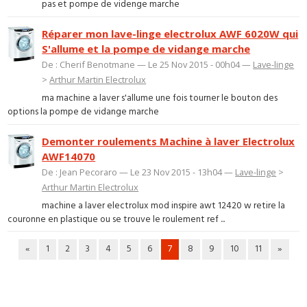
pas et pompe de videnge marche
Réparer mon lave-linge electrolux AWF 6020W qui
S'allume et la pompe de vidange marche
De : Cherif Benotmane — Le 25 Nov 2015 - 00h04 —
Lave-linge
>
Arthur Martin Electrolux
ma machine a laver s'allume une fois tourner le bouton des
options la pompe de vidange marche
Demonter roulements Machine à laver Electrolux
AWF14070
De : Jean Pecoraro — Le 23 Nov 2015 - 13h04 —
Lave-linge
>
Arthur Martin Electrolux
machine a laver electrolux mod inspire awt 12420 w retire la
couronne en plastique ou se trouve le roulement ref ...
«
1
2
3
4
5
6
7
8
9
10
11
»