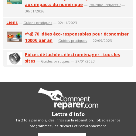
aux impacts du numérique
—
Pourquoi réparer ?
—
30/01/2026
Liens
—
Guides pratiques
— 02/11/2023
🌱💰 70 idées éco-responsables pour économiser
1000€ par an
—
Guides pratiques
— 22/09/2023
Pièces détachées électroménager : tous les
sites
—
Guides pratiques
— 27/01/2023
Lettre d'info
1 à 2 fois par mois, des infos sur la réparation, l'obsolescence
programmée, les déchets et l'environnement.