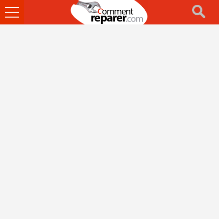
Ouvrir
le
menu