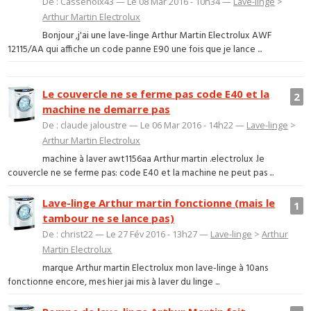
De : Cassenoix43 — Le 08 Mar 2016 - 10h34 —
Lave-linge
>
Arthur Martin Electrolux
Bonjour ,j'ai une lave-linge Arthur Martin Electrolux AWF
12115/AA qui affiche un code panne E90 une fois que je lance ...
Le couvercle ne se ferme pas code E40 et la
2
machine ne demarre pas
De : claude jaloustre — Le 06 Mar 2016 - 14h22 —
Lave-linge
>
Arthur Martin Electrolux
machine à laver awt1156aa Arthur martin .electrolux .le
couvercle ne se ferme pas: code E40 et la machine ne peut pas ...
Lave-linge Arthur martin fonctionne (mais le
1
tambour ne se lance pas)
De : christ22 — Le 27 Fév 2016 - 13h27 —
Lave-linge
>
Arthur
Martin Electrolux
marque Arthur martin Electrolux mon lave-linge à 10ans
fonctionne encore, mes hier jai mis à laver du linge ...