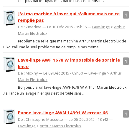
fait plus par le tuyau mais par le bas. J'entends le ...
J'ai ma machine à laver qui s'allume mais ne ce
1
remplie pas
De : Zinedine — Le 10 Déc 2015 - 19h36 —
Lave-linge
>
Arthur
Martin Electrolux
Problème ce relié que ma machine Arthur Martin Electrolux de
8 kg s'allume le seul problème ne ce remplie pas même ...
Lave-linge AWF 1678 W impossible de sortir le
1
linge
De : Mickhy — Le 09 Déc 2015 - 09h50 —
Lave-linge
>
Arthur
Martin Electrolux
Bonjour, J'ai un lave-linge AWF 1678 W Arthur Martin Electrolux.
J'ai lancé un lavage hier qui s'est déroulé sans ...
Panne lave-linge AWN 14991 W erreur 66
1
De : Christophe Mussotte — Le 06 Déc 2015 - 18h42 —
Lave-linge
>
Arthur Martin Electrolux