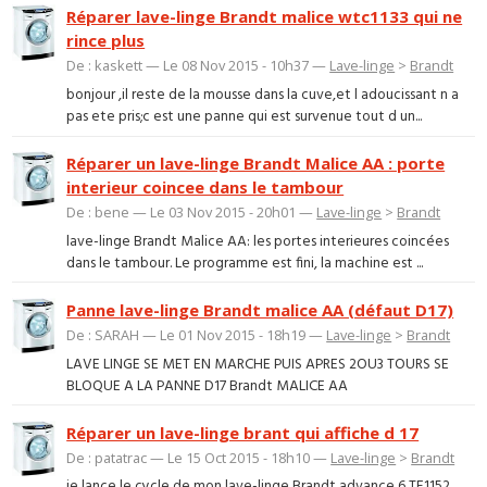
Réparer lave-linge Brandt malice wtc1133 qui ne
rince plus
De : kaskett — Le 08 Nov 2015 - 10h37 —
Lave-linge
>
Brandt
bonjour ,il reste de la mousse dans la cuve,et l adoucissant n a
pas ete pris;c est une panne qui est survenue tout d un...
Réparer un lave-linge Brandt Malice AA : porte
interieur coincee dans le tambour
De : bene — Le 03 Nov 2015 - 20h01 —
Lave-linge
>
Brandt
lave-linge Brandt Malice AA: les portes interieures coincées
dans le tambour. Le programme est fini, la machine est ...
Panne lave-linge Brandt malice AA (défaut D17)
De : SARAH — Le 01 Nov 2015 - 18h19 —
Lave-linge
>
Brandt
LAVE LINGE SE MET EN MARCHE PUIS APRES 2OU3 TOURS SE
BLOQUE A LA PANNE D17 Brandt MALICE AA
Réparer un lave-linge brant qui affiche d 17
De : patatrac — Le 15 Oct 2015 - 18h10 —
Lave-linge
>
Brandt
je lance le cycle de mon lave-linge Brandt advance 6 TE1152