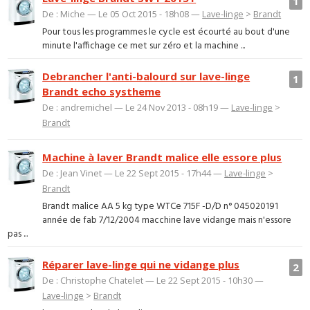
1
De : Miche — Le 05 Oct 2015 - 18h08 —
Lave-linge
>
Brandt
Pour tous les programmes le cycle est écourté au bout d'une
minute l'affichage ce met sur zéro et la machine ...
Debrancher l'anti-balourd sur lave-linge
1
Brandt echo systheme
De : andremichel — Le 24 Nov 2013 - 08h19 —
Lave-linge
>
Brandt
Machine à laver Brandt malice elle essore plus
De : Jean Vinet — Le 22 Sept 2015 - 17h44 —
Lave-linge
>
Brandt
Brandt malice AA 5 kg type WTCe 715F -D/D n° 045020191
année de fab 7/12/2004 macchine lave vidange mais n'essore
pas ...
Réparer lave-linge qui ne vidange plus
2
De : Christophe Chatelet — Le 22 Sept 2015 - 10h30 —
Lave-linge
>
Brandt