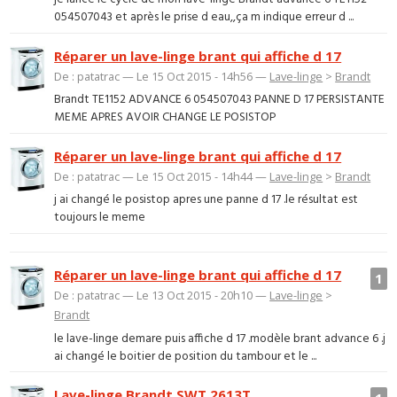
054507043 et après le prise d eau,,ça m indique erreur d ...
Réparer un lave-linge brant qui affiche d 17
De : patatrac — Le 15 Oct 2015 - 14h56 —
Lave-linge
>
Brandt
Brandt TE1152 ADVANCE 6 054507043 PANNE D 17 PERSISTANTE
MEME APRES AVOIR CHANGE LE POSISTOP
Réparer un lave-linge brant qui affiche d 17
De : patatrac — Le 15 Oct 2015 - 14h44 —
Lave-linge
>
Brandt
j ai changé le posistop apres une panne d 17 .le résultat est
toujours le meme
Réparer un lave-linge brant qui affiche d 17
1
De : patatrac — Le 13 Oct 2015 - 20h10 —
Lave-linge
>
Brandt
le lave-linge demare puis affiche d 17 .modèle brant advance 6 .j
ai changé le boitier de position du tambour et le ...
Lave-linge Brandt SWT 2613T