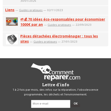
30/01/2026
Liens
—
Guides pratiques
— 02/11/2023
🌱💰 70 idées éco-responsables pour économiser
1000€ par an
—
Guides pratiques
— 22/09/2023
Pièces détachées électroménager : tous les
sites
—
Guides pratiques
— 27/01/2023
Lettre d'info
1 à 2 fois par mois, des infos sur la réparation, l'obsolescence
programmée, les déchets et l'environnement.
OK