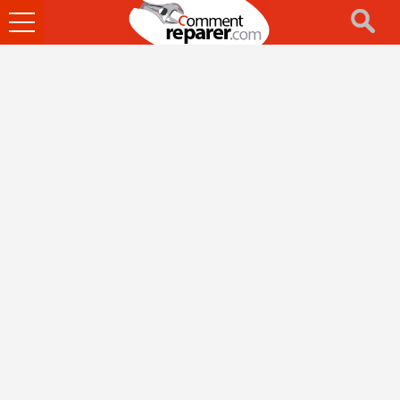
Ouvrir
le
menu