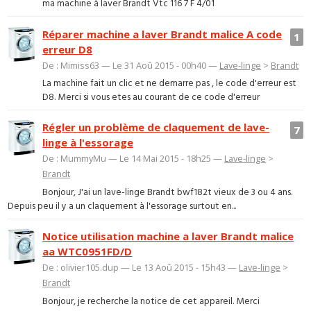
ma machine à laver Brandt Vtc 116 7 F 4/01
Réparer machine a laver Brandt malice A code
1
erreur D8
De : Mimiss63 — Le 31 Aoû 2015 - 00h40 —
Lave-linge
>
Brandt
La machine fait un clic et ne demarre pas , le code d'erreur est
D8. Merci si vous etes au courant de ce code d'erreur
Régler un problème de claquement de lave-
7
linge à l'essorage
De : MummyMu — Le 14 Mai 2015 - 18h25 —
Lave-linge
>
Brandt
Bonjour, J'ai un lave-linge Brandt bwf182t vieux de 3 ou 4 ans.
Depuis peu il y a un claquement à l'essorage surtout en...
Notice utilisation machine a laver Brandt malice
aa WTC0951FD/D
De : olivier105.dup — Le 13 Aoû 2015 - 15h43 —
Lave-linge
>
Brandt
Bonjour, je recherche la notice de cet appareil. Merci