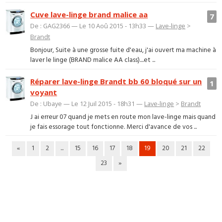
Cuve lave-linge brand malice aa
7
De : GAG2366 — Le 10 Aoû 2015 - 13h33 —
Lave-linge
>
Brandt
Bonjour, Suite à une grosse fuite d'eau, j'ai ouvert ma machine à
laver le linge (BRAND malice AA class)....et ...
Réparer lave-linge Brandt bb 60 bloqué sur un
1
voyant
De : Ubaye — Le 12 Juil 2015 - 18h31 —
Lave-linge
>
Brandt
J ai erreur 07 quand je mets en route mon lave-linge mais quand
je fais essorage tout fonctionne. Merci d'avance de vos ...
«
1
2
...
15
16
17
18
19
20
21
22
23
»