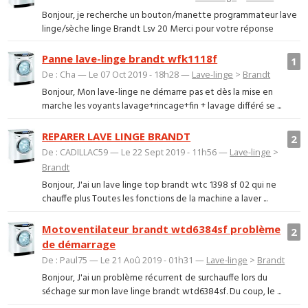
Bonjour, je recherche un bouton/manette programmateur lave
linge/sèche linge Brandt Lsv 20 Merci pour votre réponse
Panne lave-linge brandt wfk1118f
1
De : Cha — Le 07 Oct 2019 - 18h28 —
Lave-linge
>
Brandt
Bonjour, Mon lave-linge ne démarre pas et dès la mise en
marche les voyants lavage+rincage+fin + lavage différé se ...
REPARER LAVE LINGE BRANDT
2
De : CADILLAC59 — Le 22 Sept 2019 - 11h56 —
Lave-linge
>
Brandt
Bonjour, J'ai un lave linge top brandt wtc 1398 sf 02 qui ne
chauffe plus Toutes les fonctions de la machine a laver ...
Motoventilateur brandt wtd6384sf problème
2
de démarrage
De : Paul75 — Le 21 Aoû 2019 - 01h31 —
Lave-linge
>
Brandt
Bonjour, J'ai un problème récurrent de surchauffe lors du
séchage sur mon lave linge brandt wtd6384sf. Du coup, le ...