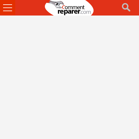
Ouvrir
le
menu