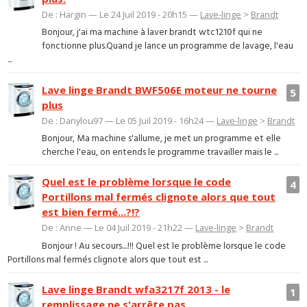
De : Hargin — Le 24 Juil 2019 - 20h15 —
Lave-linge
>
Brandt
Bonjour, j'ai ma machine à laver brandt wtc1210f qui ne
fonctionne plus.Quand je lance un programme de lavage, l'eau
...
Lave linge Brandt BWF506E moteur ne tourne
5
plus
De : Danylou97 — Le 05 Juil 2019 - 16h24 —
Lave-linge
>
Brandt
Bonjour, Ma machine s'allume, je met un programme et elle
cherche l'eau, on entends le programme travailler mais le ...
Quel est le problème lorsque le code
4
Portillons mal fermés clignote alors que tout
est bien fermé...?!?
De : Anne — Le 04 Juil 2019 - 21h22 —
Lave-linge
>
Brandt
Bonjour ! Au secours....!!! Quel est le problème lorsque le code
Portillons mal fermés clignote alors que tout est ...
Lave linge Brandt wfa3217f 2013 - le
1
remplissage ne s'arrête pas.