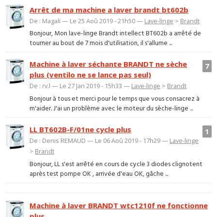
Arrêt de ma machine a laver brandt bt602b
De : Magali — Le 25 Aoû 2019 - 21h50 —
Lave-linge
>
Brandt
Bonjour, Mon lave-linge Brandt intellect BT602b a arrêté de
tourner au bout de 7 mois d'utilisation, il s'allume ...
Machine à laver séchante BRANDT ne sèche
7
plus (ventilo ne se lance pas seul)
De : rv.l — Le 27 Jan 2019 - 15h33 —
Lave-linge
>
Brandt
Bonjour à tous et merci pour le temps que vous consacrez à
m'aider. J'ai un problème avec le moteur du sèche-linge ...
LL BT602B-F/01ne cycle plus
1
De : Denis REMAUD — Le 06 Aoû 2019 - 17h29 —
Lave-linge
>
Brandt
Bonjour, LL s'est arrêté en cours de cycle 3 diodes clignotent
après test pompe OK , arrivée d'eau OK, gâche ...
Machine à laver BRANDT wtc1210f ne fonctionne
plus.