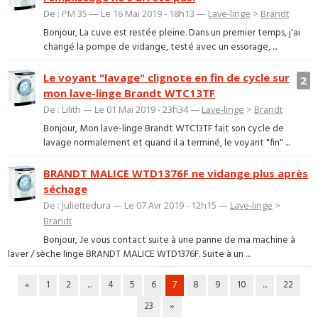
De : PM 35 — Le 16 Mai 2019 - 18h13 —
Lave-linge
>
Brandt
Bonjour, La cuve est restée pleine. Dans un premier temps, j'ai
changé la pompe de vidange, testé avec un essorage, ...
Le voyant "lavage" clignote en fin de cycle sur
2
mon lave-linge Brandt WTC13TF
De : Lilith — Le 01 Mai 2019 - 23h34 —
Lave-linge
>
Brandt
Bonjour, Mon lave-linge Brandt WTC13TF fait son cycle de
lavage normalement et quand il a terminé, le voyant "fin" ...
BRANDT MALICE WTD1376F ne vidange plus après
séchage
De : Juliettedura — Le 07 Avr 2019 - 12h15 —
Lave-linge
>
Brandt
Bonjour, Je vous contact suite à une panne de ma machine à
laver / sèche linge BRANDT MALICE WTD1376F. Suite à un ...
«
1
2
...
4
5
6
7
8
9
10
...
22
23
»