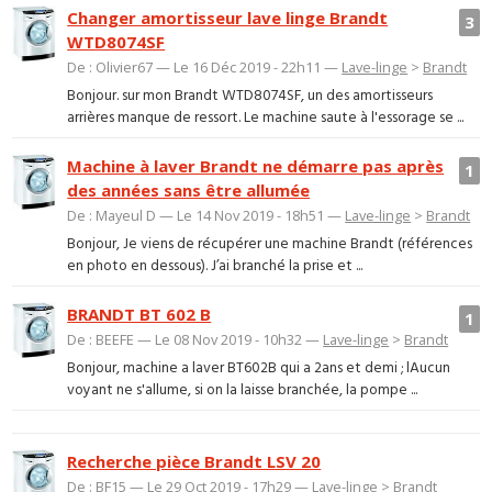
Changer amortisseur lave linge Brandt
3
WTD8074SF
De : Olivier67 — Le 16 Déc 2019 - 22h11 —
Lave-linge
>
Brandt
Bonjour. sur mon Brandt WTD8074SF, un des amortisseurs
arrières manque de ressort. Le machine saute à l'essorage se ...
Machine à laver Brandt ne démarre pas après
1
des années sans être allumée
De : Mayeul D — Le 14 Nov 2019 - 18h51 —
Lave-linge
>
Brandt
Bonjour, Je viens de récupérer une machine Brandt (références
en photo en dessous). J’ai branché la prise et ...
BRANDT BT 602 B
1
De : BEEFE — Le 08 Nov 2019 - 10h32 —
Lave-linge
>
Brandt
Bonjour, machine a laver BT602B qui a 2ans et demi ; lAucun
voyant ne s'allume, si on la laisse branchée, la pompe ...
Recherche pièce Brandt LSV 20
De : BF15 — Le 29 Oct 2019 - 17h29 —
Lave-linge
>
Brandt