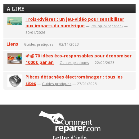
A LIRE
Trois-Rivières : un jeu-vidéo pour sensibiliser
aux impacts du numérique
—
Pourquoi réparer ?
—
30/01/2026
Liens
—
Guides pratiques
— 02/11/2023
🌱💰 70 idées éco-responsables pour économiser
1000€ par an
—
Guides pratiques
— 22/09/2023
Pièces détachées électroménager : tous les
sites
—
Guides pratiques
— 27/01/2023
Lettre d'info