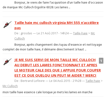
Bonjour, Je viens de faire l'acquisition d'un taille haie d'occasion
de marque Mc Culloch Ergolite 6028. Les lames ...
Taille haie mc culloch virginia MH 555 n’accélère
pas
De : grosdas — Le 21 Aoû 2017 - 14h24 —
Taille-haie
>
Mc
Culloch
Bonjour, après changement des tuyau d'essence et nettoyage
complet de mon taille haie, il démarre directement à haut ...
JE ME SUIS SERVI DE MON TAILLE MC CULLOCH
1
AU DEBUT LES LAMES FONCTIONNAIT ET APRES
LE MOTEUR CALE DES QUE J APPUIE POUR COUPER
EST CE QUE QUELQU UN PEUT M AIDER ? MERCI
De : Bertrand Lefevre — Le 04 Aoû 2015 - 21h28 —
Taille-haie
>
Mc Culloch
mon taille haie essence cale lorsque je mets les lames en marche