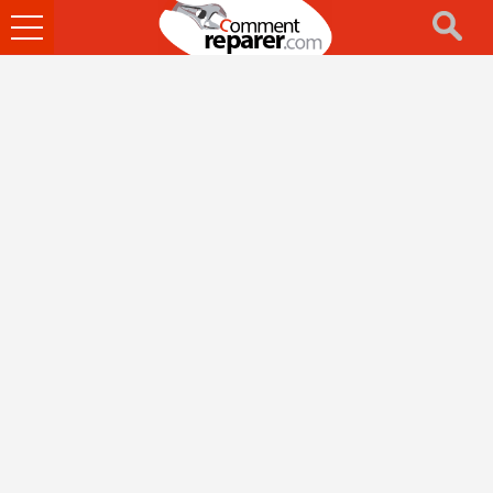
Ouvrir
le
menu