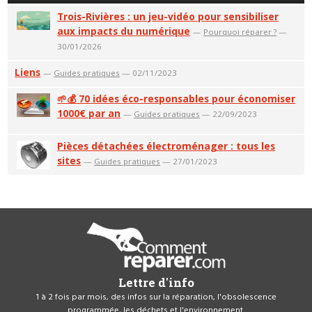
Trois-Rivières : un jeu-vidéo pour sensibiliser
aux impacts du numérique
—
Pourquoi réparer ?
—
30/01/2026
Liens
—
Guides pratiques
— 02/11/2023
🌱💰 70 idées éco-responsables pour économiser
1000€ par an
—
Guides pratiques
— 22/09/2023
Pièces détachées électroménager : tous les
sites
—
Guides pratiques
— 27/01/2023
Lettre d'info
1 à 2 fois par mois, des infos sur la réparation, l'obsolescence
programmée, les déchets et l'environnement.