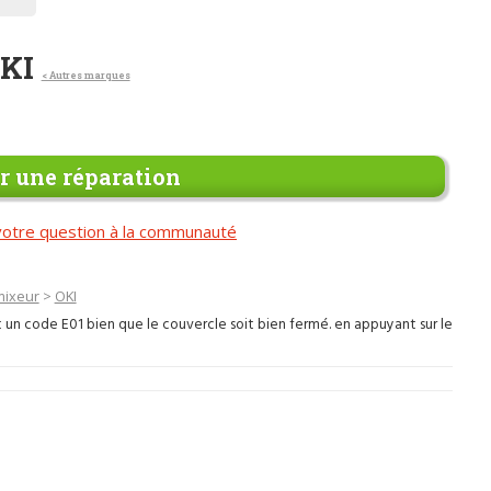
OKI
< Autres marques
 une réparation
otre question à la communauté
mixeur
>
OKI
un code E01 bien que le couvercle soit bien fermé. en appuyant sur le