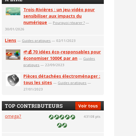
Trois-Rivières : un jeu-vidéo pour
sensibiliser aux impacts du
numérique
—
Pourquoi réparer ?
—
30/01/2026
Liens
—
Guides pratiques
— 02/11/2023
🌱💰 70 idées éco-responsables pour
économiser 1000€ par an
—
Guides
pratiques
— 22/09/2023
Pièces détachées électroménager :
tous les sites
—
Guides pratiques
—
27/01/2023
TOP CONTRIBUTEURS
Voir tous
omega7
43108 pts