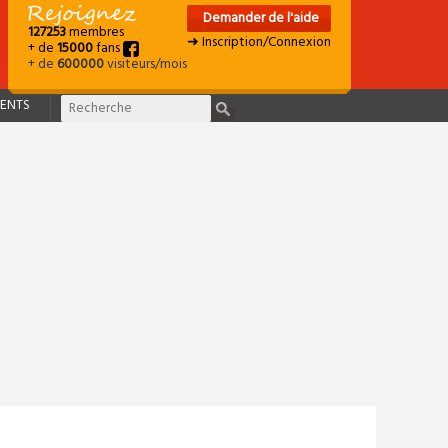
Demander de l'aide
127253
membres
➜ Inscription/Connexion
+ de
15000
fans
+ de
600000
visiteurs/mois
ENTS