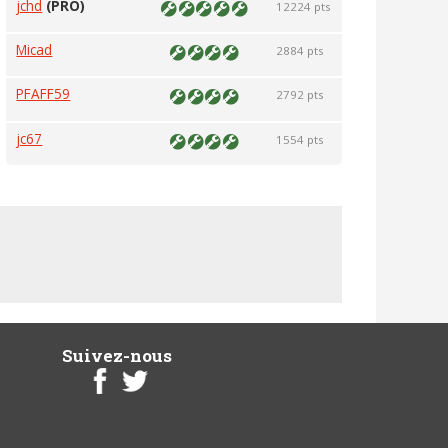
jchd
(PRO)
12224 pts
Micad
2884 pts
PFAFF59
2792 pts
jc67
1554 pts
Suivez-nous