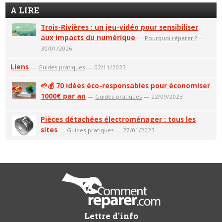
A LIRE
Trois-Rivières : un jeu-vidéo pour sensibiliser
aux impacts du numérique
—
Pourquoi réparer ?
—
30/01/2026
Liens
—
Guides pratiques
— 02/11/2023
🌱💰 70 idées éco-responsables pour économiser
1000€ par an
—
Guides pratiques
— 22/09/2023
Pièces détachées électroménager : tous les
sites
—
Guides pratiques
— 27/01/2023
Lettre d'info