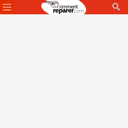
Ouvrir
le
menu