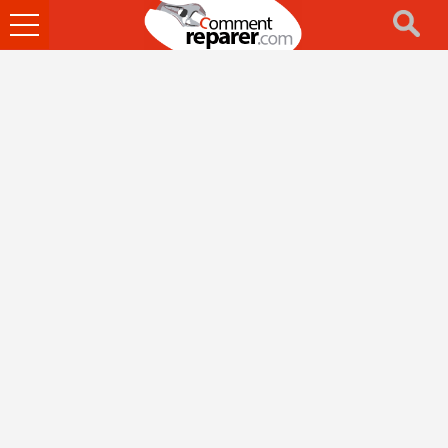
Ouvrir
le
menu