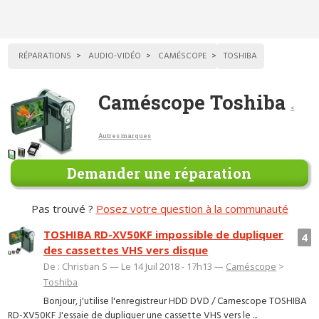
RÉPARATIONS
AUDIO-VIDÉO
CAMÉSCOPE
TOSHIBA
Caméscope Toshiba
<
Autres marques
Demander une réparation
Pas trouvé ?
Posez votre question à la communauté
TOSHIBA RD-XV50KF impossible de dupliquer
4
des cassettes VHS vers disque
De : Christian S — Le 14 Juil 2018 - 17h13 —
Caméscope
>
Toshiba
Bonjour, j'utilise l'enregistreur HDD DVD / Camescope TOSHIBA
RD-XV50KF J'essaie de dupliquer une cassette VHS vers le ...