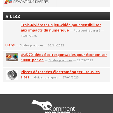
RÉPARATIONS DIVERSES
A LIRE
Trois-Rivières : un jeu-vidéo pour sensibiliser
aux impacts du numérique
—
Pourquoi réparer ?
—
30/01/2026
Liens
—
Guides pratiques
— 02/11/2023
🌱💰 70 idées éco-responsables pour économiser
1000€ par an
—
Guides pratiques
— 22/09/2023
Pièces détachées électroménager : tous les
sites
—
Guides pratiques
— 27/01/2023