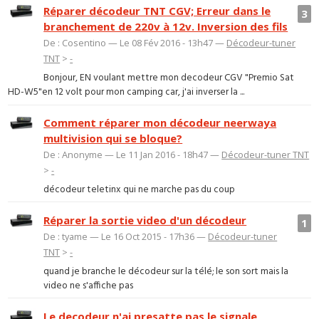
Réparer décodeur TNT CGV; Erreur dans le
3
branchement de 220v à 12v. Inversion des fils
De : Cosentino — Le 08 Fév 2016 - 13h47 —
Décodeur-tuner
TNT
>
-
Bonjour, EN voulant mettre mon decodeur CGV "Premio Sat
HD-W5"en 12 volt pour mon camping car, j'ai inverser la ...
Comment réparer mon décodeur neerwaya
multivision qui se bloque?
De : Anonyme — Le 11 Jan 2016 - 18h47 —
Décodeur-tuner TNT
>
-
décodeur teletinx qui ne marche pas du coup
Réparer la sortie video d'un décodeur
1
De : tyame — Le 16 Oct 2015 - 17h36 —
Décodeur-tuner
TNT
>
-
quand je branche le décodeur sur la télé; le son sort mais la
video ne s'affiche pas
Le decodeur n'ai presatte pas le signale