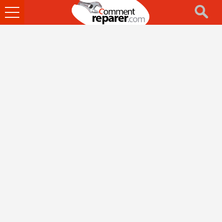
Ouvrir
le
menu