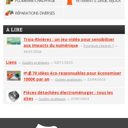
PLOMBERIE-CHAUFFAGE
VÊTEMENTS, LINGE, BIJOUX
RÉPARATIONS DIVERSES
A LIRE
Trois-Rivières : un jeu-vidéo pour sensibiliser
aux impacts du numérique
—
Pourquoi réparer ?
—
30/01/2026
Liens
—
Guides pratiques
— 02/11/2023
🌱💰 70 idées éco-responsables pour économiser
1000€ par an
—
Guides pratiques
— 22/09/2023
Pièces détachées électroménager : tous les
sites
—
Guides pratiques
— 27/01/2023