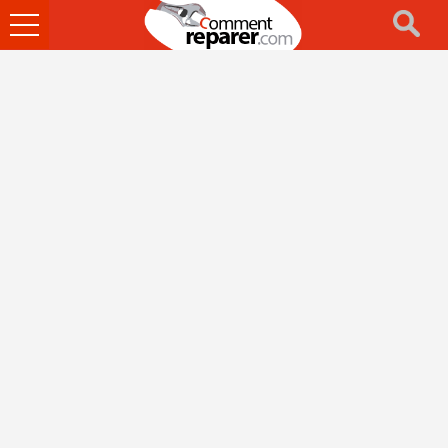
Ouvrir
le
menu