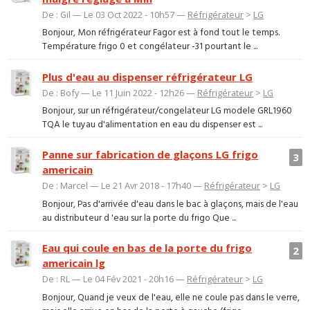
De : Gil — Le 03 Oct 2022 - 10h57 —
Réfrigérateur
>
LG
Bonjour, Mon réfrigérateur Fagor est à fond tout le temps.
Température frigo 0 et congélateur -31 pourtant le ...
Plus d'eau au dispenser réfrigérateur LG
De : Bofy — Le 11 Juin 2022 - 12h26 —
Réfrigérateur
>
LG
Bonjour, sur un réfrigérateur/congelateur LG modele GRL1960
TQA le tuyau d'alimentation en eau du dispenser est ...
Panne sur fabrication de glaçons LG frigo
3
americain
De : Marcel — Le 21 Avr 2018 - 17h40 —
Réfrigérateur
>
LG
Bonjour, Pas d'arrivée d'eau dans le bac à glaçons, mais de l'eau
au distributeur d 'eau sur la porte du frigo Que ...
Eau qui coule en bas de la porte du frigo
2
americain lg
De : RL — Le 04 Fév 2021 - 20h16 —
Réfrigérateur
>
LG
Bonjour, Quand je veux de l'eau, elle ne coule pas dans le verre,