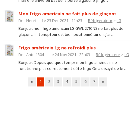
mais elle arrive en bas de la porte à gauche (frigo ...
Mon frigo americain ne fait plus de glaçons
De : Henri — Le 23 Déc 2021 - 11h23 —
Réfrigérateur
>
LG
Bonjour, mon frigo americain LG GWL 2710NS ne fait plus de
glaçons, l'interrupteur est bien positionné sur on, j'ai ...
Frigo américain Lg ne refroidi plus
De : Anto 1304 — Le 24 Nov 2021 - 22h03 —
Réfrigérateur
>
LG
Bonjour, Depuis quelques temps mon frigo américain ne
fonctionne plus correctement côté frigo On a essayé de le ...
«
1
2
3
4
5
6
7
»