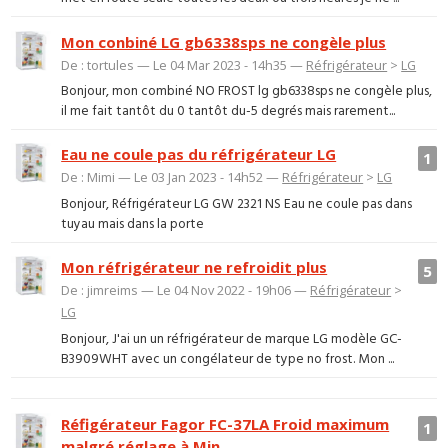
Mon conbiné LG gb6338sps ne congèle plus
De : tortules — Le 04 Mar 2023 - 14h35 —
Réfrigérateur
>
LG
Bonjour, mon combiné NO FROST lg gb6338sps ne congèle plus,
il me fait tantôt du 0 tantôt du-5 degrés mais rarement...
Eau ne coule pas du réfrigérateur LG
1
De : Mimi — Le 03 Jan 2023 - 14h52 —
Réfrigérateur
>
LG
Bonjour, Réfrigérateur LG GW 2321 NS Eau ne coule pas dans
tuyau mais dans la porte
Mon réfrigérateur ne refroidit plus
5
De : jimreims — Le 04 Nov 2022 - 19h06 —
Réfrigérateur
>
LG
Bonjour, J'ai un un réfrigérateur de marque LG modèle GC-
B3909WHT avec un congélateur de type no frost. Mon ...
Réfigérateur Fagor FC-37LA Froid maximum
1
malgré réglage à Min