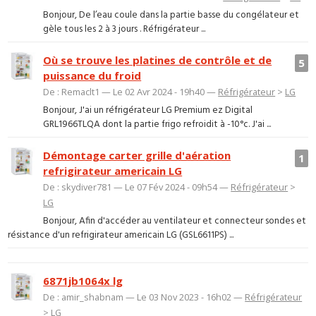
Bonjour, De l’eau coule dans la partie basse du congélateur et
gèle tous les 2 à 3 jours . Réfrigérateur ...
Où se trouve les platines de contrôle et de
5
puissance du froid
De : Remaclt1 — Le 02 Avr 2024 - 19h40 —
Réfrigérateur
>
LG
Bonjour, J'ai un réfrigérateur LG Premium ez Digital
GRL1966TLQA dont la partie frigo refroidit à -10°c. J'ai ...
Démontage carter grille d'aération
1
refrigirateur americain LG
De : skydiver781 — Le 07 Fév 2024 - 09h54 —
Réfrigérateur
>
LG
Bonjour, Afin d'accéder au ventilateur et connecteur sondes et
résistance d'un refrigirateur americain LG (GSL6611PS) ...
6871jb1064x lg
De : amir_shabnam — Le 03 Nov 2023 - 16h02 —
Réfrigérateur
>
LG