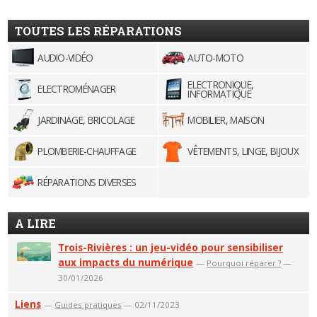
TOUTES LES RÉPARATIONS
AUDIO-VIDÉO
AUTO-MOTO
ELECTRONIQUE,
ELECTROMÉNAGER
INFORMATIQUE
JARDINAGE, BRICOLAGE
MOBILIER, MAISON
PLOMBERIE-CHAUFFAGE
VÊTEMENTS, LINGE, BIJOUX
RÉPARATIONS DIVERSES
A LIRE
Trois-Rivières : un jeu-vidéo pour sensibiliser
aux impacts du numérique
—
Pourquoi réparer ?
—
30/01/2026
Liens
—
Guides pratiques
— 02/11/2023