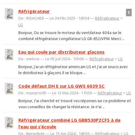
Réfrigérateur
1
De : RISACHER — Le 24 Fév 2025 - 16h54 —
Réfrigérateur
>
LG
Bonjour, Ou se trouve le moteur du ventilateur 404a sur le
combiné réfrigérateur congélateur LG GR-652JVPW Merci ...
Eau qui coule par distributeur glaçons
De : meloce — Le 05 Juil 2024 - 15h06 —
Réfrigérateur
>
LG
Bonjour, j'ai un réfrigérateur americain LG et j'ai un soucis avec
le distributeur à glaçons. Il se bloque ...
Code défaut DH E sur LG GWS 6039 SC
De : maxarno95 — Le 13 Mai 2024 - 11h56 —
Réfrigérateur
>
LG
Bonjour, J'ai cherché et trouvé vos réponses sur ce problème et
vous conseillez de changer la résistance. Je n'ai ...
Réfrigérateur combiné LG GBB530PZCFS à de
l’eau qui s’écoule
De : Benedicte — Le 15 Avr 2024 - 14h50 —
Réfrigérateur
>
LG