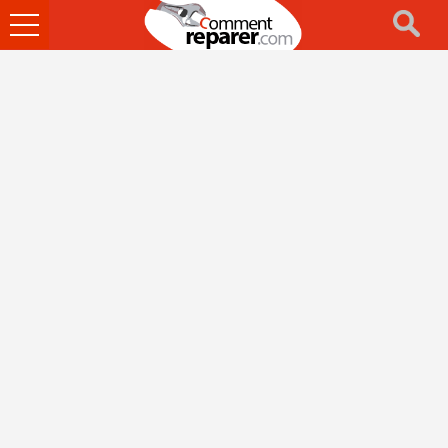
Ouvrir
le
menu