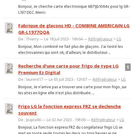
Bonjour, Je cherche carte électronique 6871jb1064x pour lg GR-
L197 DEC. Merci
Fabrique de glaçons HD - COMBINE AMERICAIN LG
GR-L1977QQA
De : Thierry — Le 18 Juil 2023 - 16h04 —
Réfrigérateur
>
LG
Bonjour, Mon combiné ne fait plus de glaçons . J'ai testé les
electrovannes qui sont ok, d'ailleurs, le distributeur ...
Recherche d'une carte pour frigo de type LG
1
Premium Ez Digital
De : laurent17 — Le 05 Juil 2023 - 12h07 —
Réfrigérateur
>
LG
Bonjour, Je n'arrive pas a trouver une carte pour mon frigo ,sur
les sites en ligne elle n'est plus distribuée. ...
Frigo LG la fonction express FRZ se declenche
souvent
De : Jeajea66 — Le 02 Avr 2023 - 19h09 —
Réfrigérateur
>
LG
Bonjour, La fonction express FRZ du congélateur frigo LG se
met en route seule toutes les deux ou trois heures je ne ...