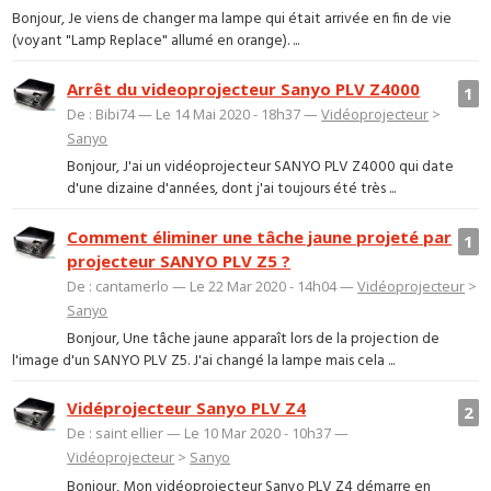
Bonjour, Je viens de changer ma lampe qui était arrivée en fin de vie
(voyant "Lamp Replace" allumé en orange). ...
Arrêt du videoprojecteur Sanyo PLV Z4000
1
De : Bibi74 — Le 14 Mai 2020 - 18h37 —
Vidéoprojecteur
>
Sanyo
Bonjour, J'ai un vidéoprojecteur SANYO PLV Z4000 qui date
d'une dizaine d'années, dont j'ai toujours été très ...
Comment éliminer une tâche jaune projeté par
1
projecteur SANYO PLV Z5 ?
De : cantamerlo — Le 22 Mar 2020 - 14h04 —
Vidéoprojecteur
>
Sanyo
Bonjour, Une tâche jaune apparaît lors de la projection de
l'image d'un SANYO PLV Z5. J'ai changé la lampe mais cela ...
Vidéprojecteur Sanyo PLV Z4
2
De : saint ellier — Le 10 Mar 2020 - 10h37 —
Vidéoprojecteur
>
Sanyo
Bonjour, Mon vidéoprojecteur Sanyo PLV Z4 démarre en