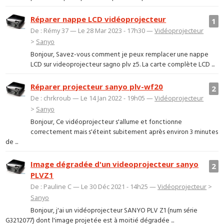
Réparer nappe LCD vidéoprojecteur
1
De : Rémy 37 — Le 28 Mar 2023 - 17h30 —
Vidéoprojecteur
>
Sanyo
Bonjour, Savez-vous comment je peux remplacer une nappe
LCD sur videoprojecteur sagno plv z5. La carte complète LCD ...
Réparer projecteur sanyo plv-wf20
2
De : chrkroub — Le 14 Jan 2022 - 19h05 —
Vidéoprojecteur
>
Sanyo
Bonjour, Ce vidéoprojecteur s'allume et fonctionne
correctement mais s'éteint subitement après environ 3 minutes
de ...
Image dégradée d'un videoprojecteur sanyo
2
PLVZ1
De : Pauline C — Le 30 Déc 2021 - 14h25 —
Vidéoprojecteur
>
Sanyo
Bonjour, j'ai un vidéoprojecteur SANYO PLV Z1 (num série
G3212077) dont l'image projetée est à moitié dégradée ...