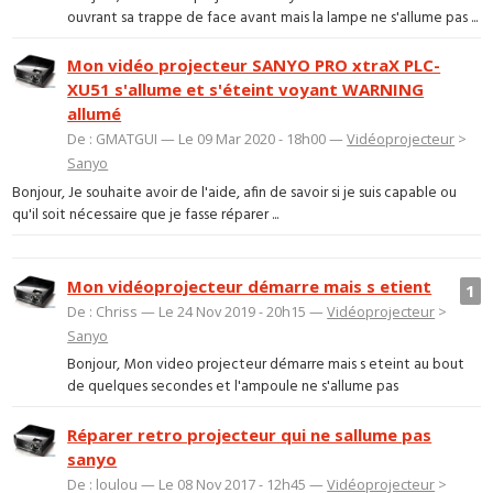
ouvrant sa trappe de face avant mais la lampe ne s'allume pas ...
Mon vidéo projecteur SANYO PRO xtraX PLC-
XU51 s'allume et s'éteint voyant WARNING
allumé
De : GMATGUI — Le 09 Mar 2020 - 18h00 —
Vidéoprojecteur
>
Sanyo
Bonjour, Je souhaite avoir de l'aide, afin de savoir si je suis capable ou
qu'il soit nécessaire que je fasse réparer ...
Mon vidéoprojecteur démarre mais s etient
1
De : Chriss — Le 24 Nov 2019 - 20h15 —
Vidéoprojecteur
>
Sanyo
Bonjour, Mon video projecteur démarre mais s eteint au bout
de quelques secondes et l'ampoule ne s'allume pas
Réparer retro projecteur qui ne sallume pas
sanyo
De : loulou — Le 08 Nov 2017 - 12h45 —
Vidéoprojecteur
>