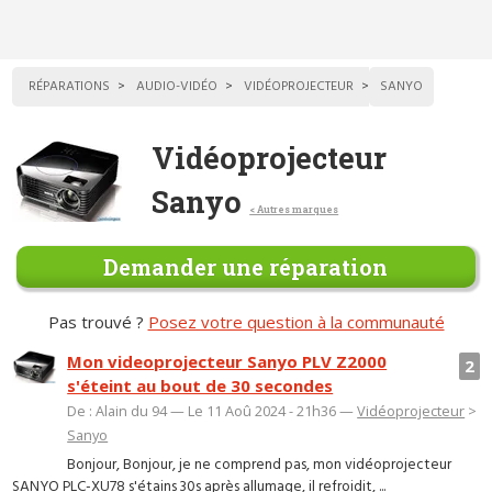
RÉPARATIONS
AUDIO-VIDÉO
VIDÉOPROJECTEUR
SANYO
Vidéoprojecteur
Sanyo
< Autres marques
Demander une réparation
Pas trouvé ?
Posez votre question à la communauté
Mon videoprojecteur Sanyo PLV Z2000
2
s'éteint au bout de 30 secondes
De : Alain du 94 — Le 11 Aoû 2024 - 21h36 —
Vidéoprojecteur
>
Sanyo
Bonjour, Bonjour, je ne comprend pas, mon vidéoprojecteur
SANYO PLC-XU78 s'étains 30s après allumage, il refroidit, ...