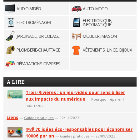
AUDIO-VIDÉO
AUTO-MOTO
ELECTRONIQUE,
ELECTROMÉNAGER
INFORMATIQUE
JARDINAGE, BRICOLAGE
MOBILIER, MAISON
PLOMBERIE-CHAUFFAGE
VÊTEMENTS, LINGE, BIJOUX
RÉPARATIONS DIVERSES
A LIRE
Trois-Rivières : un jeu-vidéo pour sensibiliser
aux impacts du numérique
—
Pourquoi réparer ?
—
30/01/2026
Liens
—
Guides pratiques
— 02/11/2023
🌱💰 70 idées éco-responsables pour économiser
1000€ par an
—
Guides pratiques
— 22/09/2023