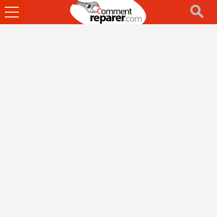
Ouvrir
le
menu