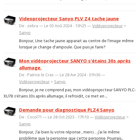
Videoprojecteur Sanyo PLV Z4 tache jaune
De : zebra — Le 03 Aoû 2024 - 13h25 —
Vidéoprojecteur
>
Sanyo
Bonjour, Une tache jaune apparait au centre de l'image même
lorsque je change d'ampoule. Que puis je faire?
Mon vidéoprojecteur SANYO s'étains 30s après
allumage.
De : Patrice le Cras — Le 28 Avr 2024 - 01h36 —
Vidéoprojecteur
>
Sanyo
Bonjour, je ne comprend pas, mon vidéoprojecteur SANYO PLC-
XU78 s'étains 30s après allumage, il refroidit, ce met en ...
Demande pour diagnostique PLZ4 Sanyo
De : Cocol71 — Le 28 Oct 2023 - 17h10 —
Vidéoprojecteur
>
Sanyo
Bonjour, J’ai bien lu votre réponse , merci… j’ai le même
problème que la personne que cette personne. Pourrais...