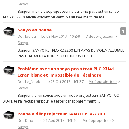
Sanyo
Bonjour, mon videoprojecteur ne s allume pas s est un sanyo
PLC -XD2200 aucun voiyant ou ventilo s allume merci de me ...
Sanyo en panne
1
De : loulou — Le 08 Nov 2017 - 10h59 —
Vidéoprojecteur
>
Sanyo
Bonjour, SANYO REF PLC-XD2200 IL N APAS DE VOIEN ALLUMEE
PAS D ALIMENTATION PEUXT ETRE UN FUSIBLE
Problème avec un sanyo pro xtraX PLC-XU41
Ecran blanc et impossible de l'éteindre
De : Le_Noob — Le 23 Oct 2017 - 16h37 —
Vidéoprojecteur
>
Sanyo
Bonjour, J'ai un soucis avec un vidéo projecteurs SANYO PLC-
XU41, Je l'ai récupérer pour le tester car apparemment il...
Panne vidéoprojecteur SANYO PLV-Z700
De : Dino — Le 21 Aoû 2017 - 14h10 —
Vidéoprojecteur
>
Sanyo