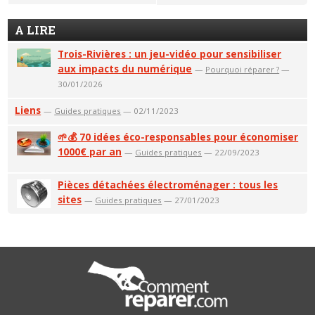
A LIRE
Trois-Rivières : un jeu-vidéo pour sensibiliser
aux impacts du numérique
—
Pourquoi réparer ?
—
30/01/2026
Liens
—
Guides pratiques
— 02/11/2023
🌱💰 70 idées éco-responsables pour économiser
1000€ par an
—
Guides pratiques
— 22/09/2023
Pièces détachées électroménager : tous les
sites
—
Guides pratiques
— 27/01/2023