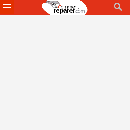
Ouvrir
le
menu