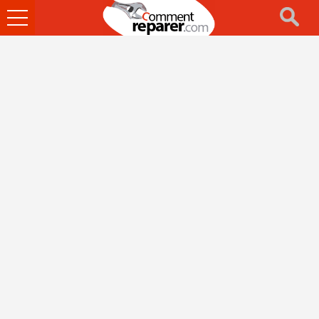
Ouvrir
le
menu