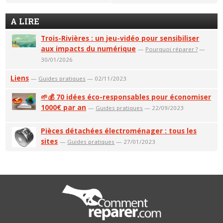
A LIRE
Trois-Rivières : un jeu-vidéo pour sensibiliser
aux impacts du numérique
—
Pourquoi réparer ?
—
30/01/2026
Liens
—
Guides pratiques
— 02/11/2023
🌱💰 70 idées éco-responsables pour économiser
1000€ par an
—
Guides pratiques
— 22/09/2023
Pièces détachées électroménager : tous les
sites
—
Guides pratiques
— 27/01/2023