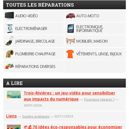
TOUTES LES RÉPARATIONS
AUDIO-VIDÉO
AUTO-MOTO
ELECTRONIQUE,
ELECTROMÉNAGER
INFORMATIQUE
JARDINAGE, BRICOLAGE
MOBILIER, MAISON
PLOMBERIE-CHAUFFAGE
VÊTEMENTS, LINGE, BIJOUX
RÉPARATIONS DIVERSES
A LIRE
Trois-Rivières : un jeu-vidéo pour sensibiliser
aux impacts du numérique
—
Pourquoi réparer ?
—
30/01/2026
Liens
—
Guides pratiques
— 02/11/2023
🌱💰 70 idées éco-responsables pour économiser