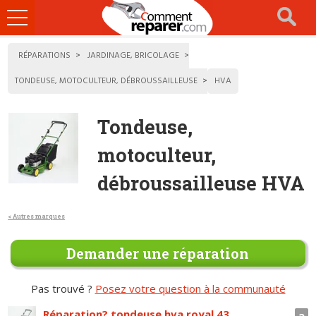
Ouvrir
le
menu
RÉPARATIONS
JARDINAGE, BRICOLAGE
TONDEUSE, MOTOCULTEUR, DÉBROUSSAILLEUSE
HVA
Tondeuse,
motoculteur,
débroussailleuse HVA
< Autres marques
Demander une réparation
Pas trouvé ?
Posez votre question à la communauté
Réparation? tondeuse hva royal 43