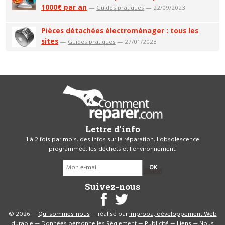
1000€ par an
—
Guides pratiques
— 22/09/2023
Pièces détachées électroménager : tous les
sites
—
Guides pratiques
— 27/01/2023
Lettre d'info
1 à 2 fois par mois, des infos sur la réparation, l'obsolescence
programmée, les déchets et l'environnement.
OK
Suivez-nous
© 2026 —
Qui sommes-nous
— réalisé par
Improba, développement Web
durable
—
Données personnelles
Règlement
—
Publicité
—
Liens
—
Nous