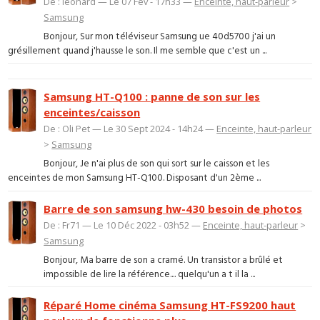
De : leonard — Le 07 Fév - 17h33 —
Enceinte, haut-parleur
>
Samsung
Bonjour, Sur mon téléviseur Samsung ue 40d5700 j'ai un
grésillement quand j'hausse le son. Il me semble que c'est un ...
Samsung HT-Q100 : panne de son sur les
enceintes/caisson
De : Oli Pet — Le 30 Sept 2024 - 14h24 —
Enceinte, haut-parleur
>
Samsung
Bonjour, Je n'ai plus de son qui sort sur le caisson et les
enceintes de mon Samsung HT-Q100. Disposant d'un 2ème ...
Barre de son samsung hw-430 besoin de photos
De : Fr71 — Le 10 Déc 2022 - 03h52 —
Enceinte, haut-parleur
>
Samsung
Bonjour, Ma barre de son a cramé. Un transistor a brûlé et
impossible de lire la référence.... quelqu'un a t il la ...
Réparé Home cinéma Samsung HT-FS9200 haut