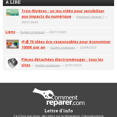
A LIRE
Trois-Rivières : un jeu-vidéo pour sensibiliser
aux impacts du numérique
—
Pourquoi réparer ?
—
30/01/2026
Liens
—
Guides pratiques
— 02/11/2023
🌱💰 70 idées éco-responsables pour économiser
1000€ par an
—
Guides pratiques
— 22/09/2023
Pièces détachées électroménager : tous les
sites
—
Guides pratiques
— 27/01/2023
Lettre d'info
1 à 2 fois par mois, des infos sur la réparation, l'obsolescence