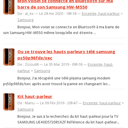
Mon voisin se connecte en Bluetooth sur ma
barre de son Samsung HW-M550
De : al_ex — Le 28 Avr 2020 - 18h18 —
Enceinte, haut-parleur
>
Samsung
Bonjour, Mon voisin se connecte en Bluetooth à ma barre de
son Samsung HW-M550 même lorsqu’elle est éteinte. ...
Ou se trouve les hauts parleurs télé samsung
ps50p96fdx/xec
De : Zizou68 — Le 05 Mar 2019 - 09h18 —
Enceinte, haut-
parleur
>
Samsung
Bonjour, J'ai récupéré une télé plasma samsung modem
ps50p96fdx/xec après avoir trouvé la panne en changeant les ...
Kit haut-parleur
De : Manu — Le 09 Fév 2019 - 20h47 —
Enceinte, haut-parleur
>
Samsung
Bonjour, Je suis à la recherchez du kit haut-parleur pour la TV
SAMSUNG UE40D5720RSXZF Référence du kit haut-parleur:...