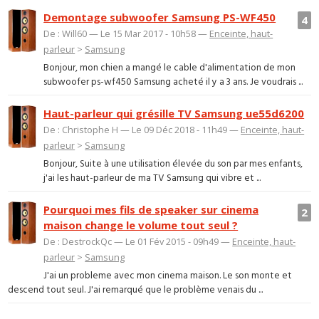
Demontage subwoofer Samsung PS-WF450
4
De : Will60 — Le 15 Mar 2017 - 10h58 —
Enceinte, haut-
parleur
>
Samsung
Bonjour, mon chien a mangé le cable d'alimentation de mon
subwoofer ps-wf450 Samsung acheté il y a 3 ans. Je voudrais ...
Haut-parleur qui grésille TV Samsung ue55d6200
De : Christophe H — Le 09 Déc 2018 - 11h49 —
Enceinte, haut-
parleur
>
Samsung
Bonjour, Suite à une utilisation élevée du son par mes enfants,
j'ai les haut-parleur de ma TV Samsung qui vibre et ...
Pourquoi mes fils de speaker sur cinema
2
maison change le volume tout seul ?
De : DestrockQc — Le 01 Fév 2015 - 09h49 —
Enceinte, haut-
parleur
>
Samsung
J'ai un probleme avec mon cinema maison. Le son monte et
descend tout seul. J'ai remarqué que le problème venais du ...