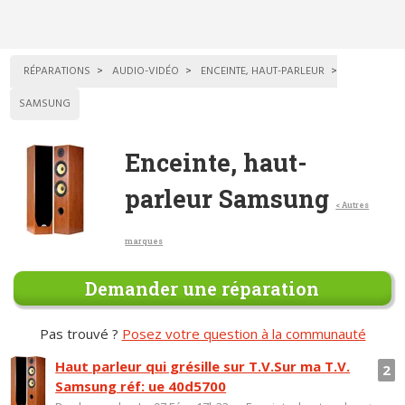
RÉPARATIONS
AUDIO-VIDÉO
ENCEINTE, HAUT-PARLEUR
SAMSUNG
Enceinte, haut-
parleur Samsung
< Autres
marques
Demander une réparation
Pas trouvé ?
Posez votre question à la communauté
Haut parleur qui grésille sur T.V.Sur ma T.V.
2
Samsung réf: ue 40d5700