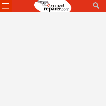
Ouvrir
le
menu