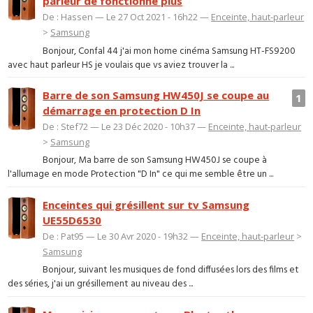
parleur de fonctionne plus
De : Hassen — Le 27 Oct 2021 - 16h22 —
Enceinte, haut-parleur
>
Samsung
Bonjour, Confal 44 j'ai mon home cinéma Samsung HT-FS9200
avec haut parleur HS je voulais que vs aviez trouver la ...
Barre de son Samsung HW450J se coupe au
1
démarrage en protection D In
De : Stef72 — Le 23 Déc 2020 - 10h37 —
Enceinte, haut-parleur
>
Samsung
Bonjour, Ma barre de son Samsung HW450J se coupe à
l'allumage en mode Protection "D In" ce qui me semble être un ...
Enceintes qui grésillent sur tv Samsung
UE55D6530
De : Pat95 — Le 30 Avr 2020 - 19h32 —
Enceinte, haut-parleur
>
Samsung
Bonjour, suivant les musiques de fond diffusées lors des films et
des séries, j'ai un grésillement au niveau des ...