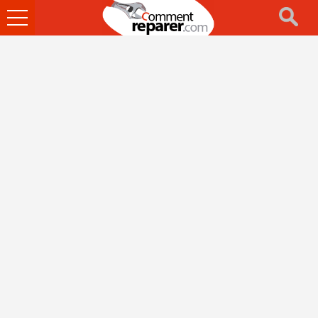
Ouvrir
le
menu