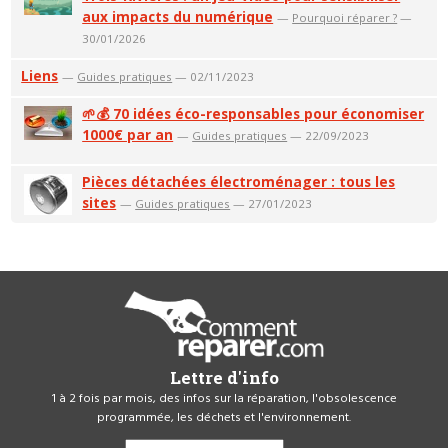
aux impacts du numérique
—
Pourquoi réparer ?
—
30/01/2026
Liens
—
Guides pratiques
— 02/11/2023
🌱💰 70 idées éco-responsables pour économiser
1000€ par an
—
Guides pratiques
— 22/09/2023
Pièces détachées électroménager : tous les
sites
—
Guides pratiques
— 27/01/2023
Lettre d'info
1 à 2 fois par mois, des infos sur la réparation, l'obsolescence
programmée, les déchets et l'environnement.