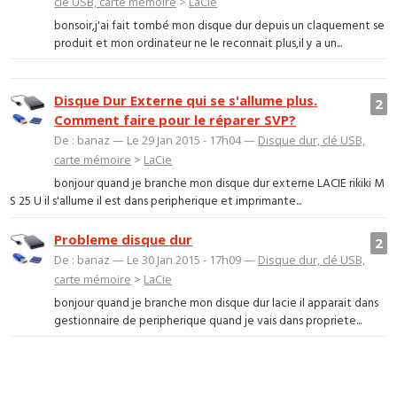
clé USB, carte mémoire
>
LaCie
bonsoir,j'ai fait tombé mon disque dur depuis un claquement se
produit et mon ordinateur ne le reconnait plus,il y a un...
Disque Dur Externe qui se s'allume plus.
2
Comment faire pour le réparer SVP?
De : banaz — Le 29 Jan 2015 - 17h04 —
Disque dur, clé USB,
carte mémoire
>
LaCie
bonjour quand je branche mon disque dur externe LACIE rikiki M
S 25 U il s'allume il est dans peripherique et imprimante...
Probleme disque dur
2
De : banaz — Le 30 Jan 2015 - 17h09 —
Disque dur, clé USB,
carte mémoire
>
LaCie
bonjour quand je branche mon disque dur lacie il apparait dans
gestionnaire de peripherique quand je vais dans propriete...