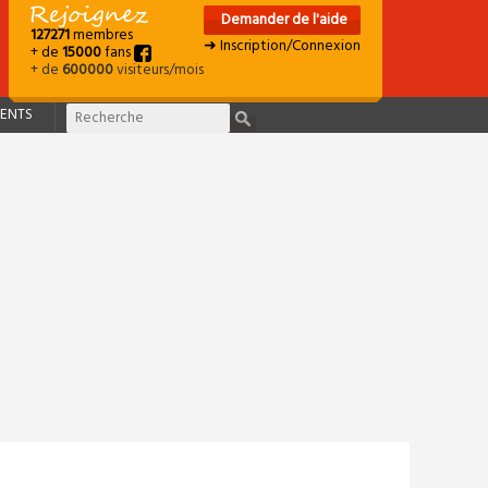
Demander de l'aide
127271
membres
➜ Inscription/Connexion
+ de
15000
fans
+ de
600000
visiteurs/mois
ENTS