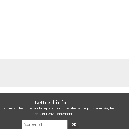
Lettre d'info
is par mois, des infos sur la réparation, l'obsolescence programmée, les
déchets et l'environnement.
OK