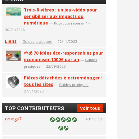
Trois-Rivières : un jeu-vidéo pour
sensibiliser aux impacts du
numérique
—
Pourquoi réparer ?
—
30/01/2026
Liens
—
Guides pratiques
— 02/11/2023
🌱💰 70 idées éco-responsables pour
économiser 1000€ par an
—
Guides
pratiques
— 22/09/2023
Pièces détachées électroménager :
tous les sites
—
Guides pratiques
—
27/01/2023
TOP CONTRIBUTEURS
Voir tous
omega7
43110 pts