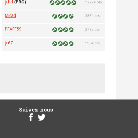
jchd
(PRO)
12224 pts
Micad
2884 pts
PFAFF59
2792 pts
jc67
1554 pts
Suivez-nous