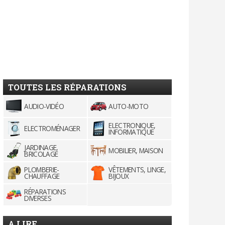
TOUTES LES RÉPARATIONS
AUDIO-VIDÉO
AUTO-MOTO
ELECTRONIQUE,
ELECTROMÉNAGER
INFORMATIQUE
JARDINAGE,
MOBILIER, MAISON
BRICOLAGE
PLOMBERIE-
VÊTEMENTS, LINGE,
CHAUFFAGE
BIJOUX
RÉPARATIONS
DIVERSES
A LIRE