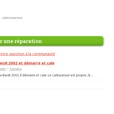
a
< Autres marques
 une réparation
otre question à la communauté
BwsR 2002 et démarre et cale
oter
>
Yamaha
 BwsR 2002. Il démarre et cale. Le carburateur est propre, là ...