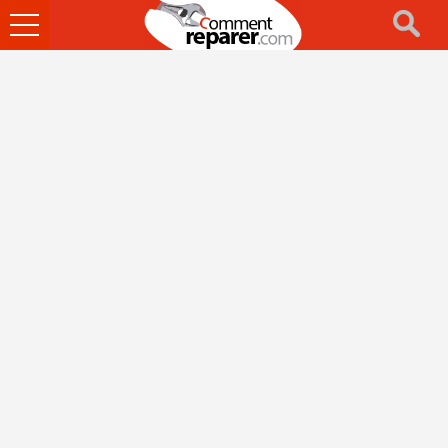
Ouvrir
le
menu