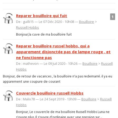
Reparer bouilloire qui fuit
1
De : guilli15 — Le 07 Déc 2020 - 10h08 —
Bouilloire
>
Russell Hobbs
Bonjour,la cuve de ma bouilloire fuit
Reparer bouilloire russel hobbs, qui a
apparement disjonctée pas de lampe rouge , et
ne fonctionne pas
De : mathevon — Le 09 Juil 2020 - 10h26 —
Bouilloire
>
Russell
Hobbs
Bonjour, de retour de vacances , la bouilloire n'a pas redemarré. il ya eu
apparement une coupure de courant
Couvercle bouilloire russell Hobbs
De : Malix78 — Le 24 Sept 2019 - 13h09 —
Bouilloire
>
Russell
Hobbs
Bonjour, Le couvercle de ma bouilloire Russell Hobbs Luna ne
s'ouvre plus. Il s'ouvre d'ordinaire avec une pression sur ...