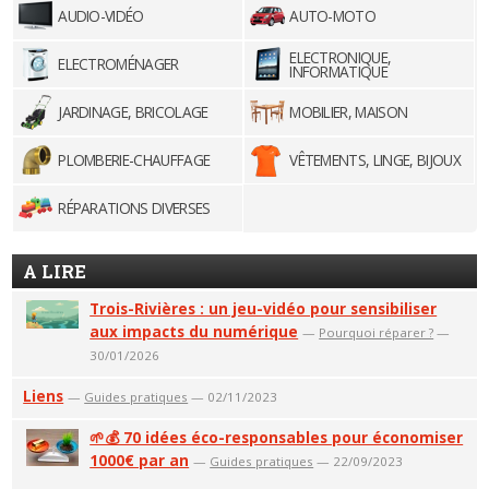
AUDIO-VIDÉO
AUTO-MOTO
ELECTRONIQUE,
ELECTROMÉNAGER
INFORMATIQUE
JARDINAGE, BRICOLAGE
MOBILIER, MAISON
PLOMBERIE-CHAUFFAGE
VÊTEMENTS, LINGE, BIJOUX
RÉPARATIONS DIVERSES
A LIRE
Trois-Rivières : un jeu-vidéo pour sensibiliser
aux impacts du numérique
—
Pourquoi réparer ?
—
30/01/2026
Liens
—
Guides pratiques
— 02/11/2023
🌱💰 70 idées éco-responsables pour économiser
1000€ par an
—
Guides pratiques
— 22/09/2023