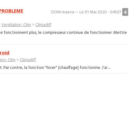
 PROBLEME
4
DOM maeva — Le 01 Mai 2020 - 04h37
—
Ventilation, Clim
>
Climadiff
 ne fonctionnent plus, le compresseur continue de fonctionner. Mettre
roid
ion, Clim
>
Climadiff
 Par contre, la fonction "hiver" (chauffage) fonctionne. J'ai ...