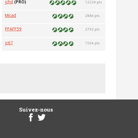
jchd
(PRO)
12224 pts
Micad
2884 pts
PFAFF59
2792 pts
jc67
1554 pts
Suivez-nous