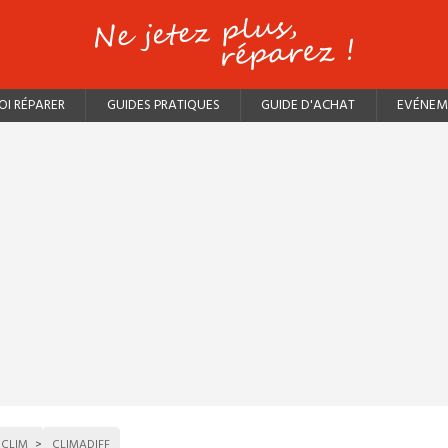
I RÉPARER
GUIDES PRATIQUES
GUIDE D'ACHAT
EVÉNEM
 CLIM
CLIMADIFF