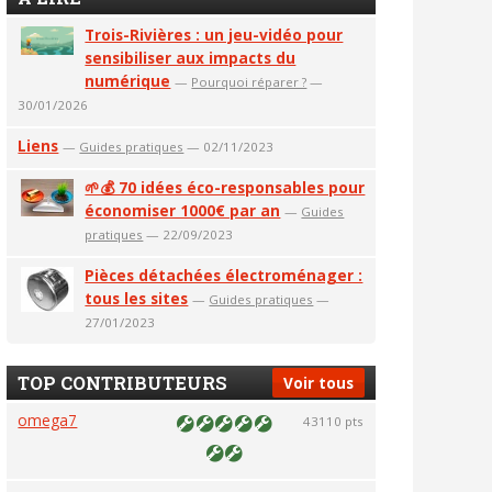
Trois-Rivières : un jeu-vidéo pour
sensibiliser aux impacts du
numérique
—
Pourquoi réparer ?
—
30/01/2026
Liens
—
Guides pratiques
— 02/11/2023
🌱💰 70 idées éco-responsables pour
économiser 1000€ par an
—
Guides
pratiques
— 22/09/2023
Pièces détachées électroménager :
tous les sites
—
Guides pratiques
—
27/01/2023
TOP CONTRIBUTEURS
Voir tous
omega7
43110 pts