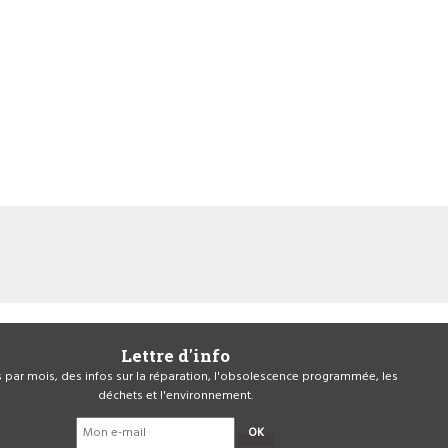
Lettre d'info
is par mois, des infos sur la réparation, l'obsolescence programmée, les
déchets et l'environnement.
OK