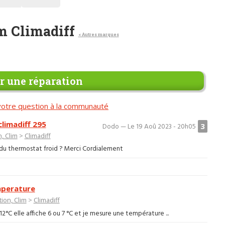
im Climadiff
< Autres marques
 une réparation
otre question à la communauté
limadiff 295
3
Dodo — Le 19 Aoû 2023 - 20h05
n, Clim
>
Climadiff
 du thermostat froid ? Merci Cordialement
mperature
tion, Clim
>
Climadiff
°C elle affiche 6 ou 7 °C et je mesure une température ...