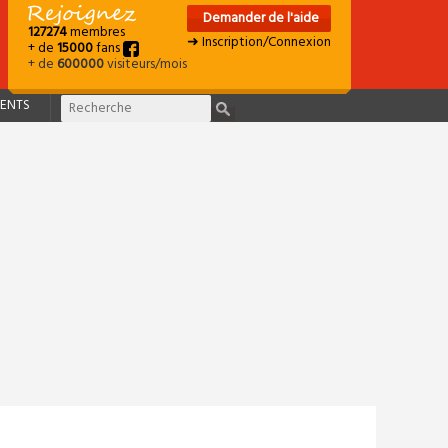
Demander de l'aide
127274
membres
➜ Inscription/Connexion
+ de
15000
fans
+ de
600000
visiteurs/mois
ENTS