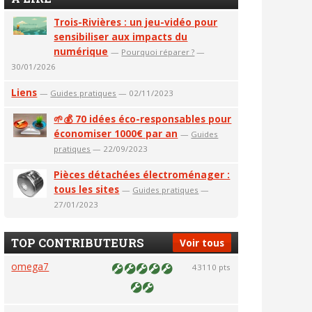
Trois-Rivières : un jeu-vidéo pour
sensibiliser aux impacts du
numérique
—
Pourquoi réparer ?
—
30/01/2026
Liens
—
Guides pratiques
— 02/11/2023
🌱💰 70 idées éco-responsables pour
économiser 1000€ par an
—
Guides
pratiques
— 22/09/2023
Pièces détachées électroménager :
tous les sites
—
Guides pratiques
—
27/01/2023
TOP CONTRIBUTEURS
Voir tous
omega7
43110 pts