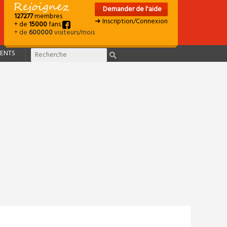
Demander de l'aide
127277
membres
➜ Inscription/Connexion
+ de
15000
fans
+ de
600000
visiteurs/mois
ENTS