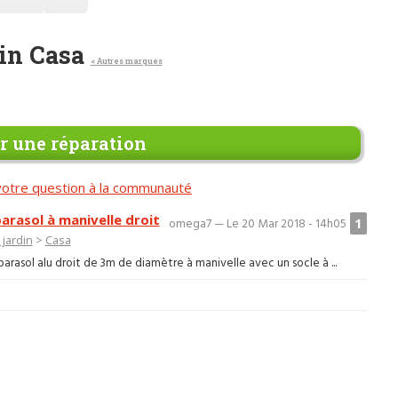
din Casa
< Autres marques
 une réparation
otre question à la communauté
arasol à manivelle droit
1
omega7 — Le 20 Mar 2018 - 14h05
 jardin
>
Casa
parasol alu droit de 3m de diamètre à manivelle avec un socle à ...