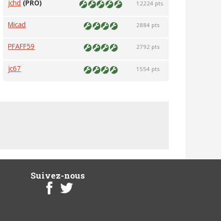
jchd
(PRO)
12224 pts
Micad
2884 pts
PFAFF59
2792 pts
jc67
1554 pts
Suivez-nous