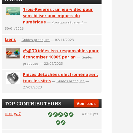
Trois-Rivières : un jeu-vidéo pour
sensibiliser aux impacts du
numérique
—
Pourquoi réparer ?
—
30/01/2026
Liens
—
Guides pratiques
— 02/11/2023
🌱💰 70 idées éco-responsables pour
économiser 1000€ par an
—
Guides
pratiques
— 22/09/2023
Pièces détachées électroménager :
tous les sites
—
Guides pratiques
—
27/01/2023
TOP CONTRIBUTEURS
Voir tous
omega7
43110 pts