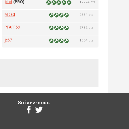
jchd
(PRO)
12224 pts
Micad
2884 pts
PFAFF59
2792 pts
jc67
1554 pts
Suivez-nous