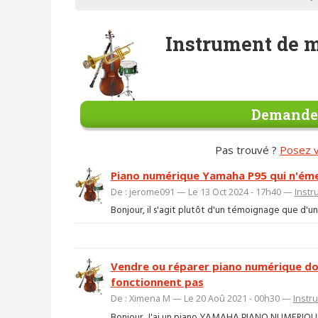
Instrument de
Demander
Pas trouvé ?
Posez v
Piano numérique Yamaha P95 qui n'éme
De : jerome091 — Le 13 Oct 2024 - 17h40 —
Inst
Bonjour, il s'agit plutôt d'un témoignage que d'une 
Vendre ou réparer piano numérique do
fonctionnent pas
De : Ximena M — Le 20 Aoû 2021 - 00h30 —
Instr
Bonjour, J'ai un piano YAMAHA PIANO NUMERIQUE B