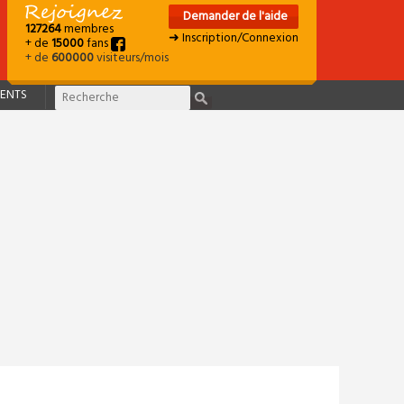
Demander de l'aide
127264
membres
➜ Inscription/Connexion
+ de
15000
fans
+ de
600000
visiteurs/mois
ENTS