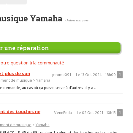
 musique Yamaha
< Autres marques
 une réparation
otre question à la communauté
t plus de son
1
jerome091 — Le 13 Oct 2024 - 18h00
rument de musique
>
Yamaha
demande, au cas où ça puisse servir à d'autres : il y a ...
nt des touches ne
1
VennEnda — Le 02 Oct 2021 - 10h15
ument de musique
>
Yamaha
LACK – P-45 de 88 touches. La plupart des touches sur la gauche ...