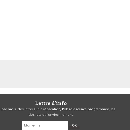
Lettre d'info
is par mois, des infos sur la réparation, l'obsolescence programmée, les
déchets et l'environnement.
OK