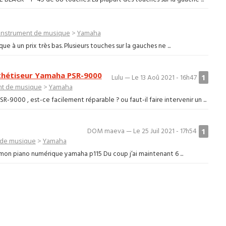
Instrument de musique
>
Yamaha
 à un prix très bas. Plusieurs touches sur la gauches ne ...
thétiseur Yamaha PSR-9000
1
Lulu — Le 13 Aoû 2021 - 16h47
nt de musique
>
Yamaha
9000 , est-ce facilement réparable ? ou faut-il faire intervenir un ...
1
DOM maeva — Le 25 Juil 2021 - 17h54
 de musique
>
Yamaha
r mon piano numérique yamaha p115 Du coup j’ai maintenant 6 ...