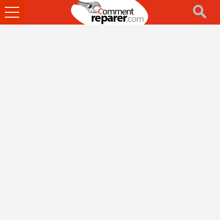
Ouvrir
le
menu