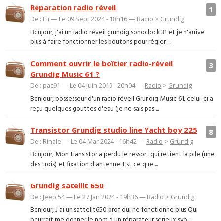
Réparation radio réveil
1
De : Eli — Le 09 Sept 2024 - 18h16 —
Radio
>
Grundig
Bonjour, j'ai un radio réveil grundig sonoclock 31 et je n'arrive
plus à faire fonctionner les boutons pour régler ...
Comment ouvrir le boîtier radio-réveil
3
Grundig Music 61 ?
De : pac91 — Le 04 Juin 2019 - 20h04 —
Radio
>
Grundig
Bonjour, possesseur d'un radio réveil Grundig Music 61, celui-ci a
reçu quelques gouttes d'eau (je ne sais pas ...
Transistor Grundig studio line Yacht boy 225
8
De : Rinale — Le 04 Mar 2024 - 16h42 —
Radio
>
Grundig
Bonjour, Mon transistor a perdu le ressort qui retient la pile (une
des trois) et fixation d'antenne. Est ce que ...
Grundig satellit 650
De : Jeep 54 — Le 27 Jan 2024 - 19h36 —
Radio
>
Grundig
Bonjour, J ai un sattelit650 prof qui ne fonctionne plus Qui
pourrait me donner le nom d un réparateur serieux svp ...