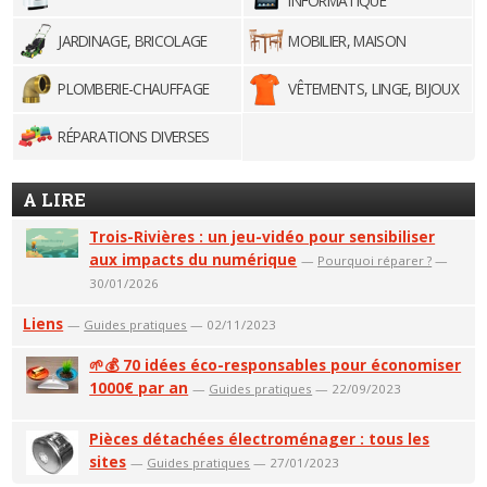
INFORMATIQUE
JARDINAGE, BRICOLAGE
MOBILIER, MAISON
PLOMBERIE-CHAUFFAGE
VÊTEMENTS, LINGE, BIJOUX
RÉPARATIONS DIVERSES
A LIRE
Trois-Rivières : un jeu-vidéo pour sensibiliser
aux impacts du numérique
—
Pourquoi réparer ?
—
30/01/2026
Liens
—
Guides pratiques
— 02/11/2023
🌱💰 70 idées éco-responsables pour économiser
1000€ par an
—
Guides pratiques
— 22/09/2023
Pièces détachées électroménager : tous les
sites
—
Guides pratiques
— 27/01/2023