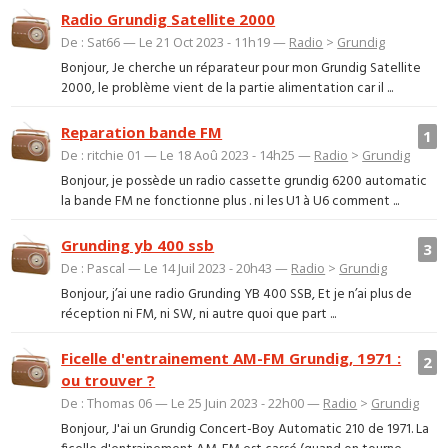
Radio Grundig Satellite 2000
De : Sat66 — Le 21 Oct 2023 - 11h19 —
Radio
>
Grundig
Bonjour, Je cherche un réparateur pour mon Grundig Satellite
2000, le problème vient de la partie alimentation car il ...
Reparation bande FM
1
De : ritchie 01 — Le 18 Aoû 2023 - 14h25 —
Radio
>
Grundig
Bonjour, je possède un radio cassette grundig 6200 automatic
la bande FM ne fonctionne plus . ni les U1 à U6 comment ...
Grunding yb 400 ssb
3
De : Pascal — Le 14 Juil 2023 - 20h43 —
Radio
>
Grundig
Bonjour, j’ai une radio Grunding YB 400 SSB, Et je n’ai plus de
réception ni FM, ni SW, ni autre quoi que part ...
Ficelle d'entrainement AM-FM Grundig, 1971 :
2
ou trouver ?
De : Thomas 06 — Le 25 Juin 2023 - 22h00 —
Radio
>
Grundig
Bonjour, J'ai un Grundig Concert-Boy Automatic 210 de 1971. La