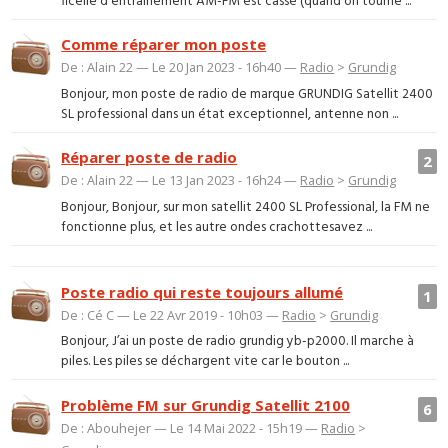
ficelle d'entrainement AM-FM est cassé (quand on tourne ...
Comme réparer mon poste
De : Alain 22 — Le 20 Jan 2023 - 16h40 —
Radio
>
Grundig
Bonjour, mon poste de radio de marque GRUNDIG Satellit 2400
SL professional dans un état exceptionnel, antenne non ...
Réparer poste de radio
2
De : Alain 22 — Le 13 Jan 2023 - 16h24 —
Radio
>
Grundig
Bonjour, Bonjour, sur mon satellit 2400 SL Professional, la FM ne
fonctionne plus, et les autre ondes crachottesavez ...
Poste radio qui reste toujours allumé
1
De : Cé C — Le 22 Avr 2019 - 10h03 —
Radio
>
Grundig
Bonjour, J’ai un poste de radio grundig yb-p2000. Il marche à
piles. Les piles se déchargent vite car le bouton ...
Problème FM sur Grundig Satellit 2100
6
De : Abouhejer — Le 14 Mai 2022 - 15h19 —
Radio
>