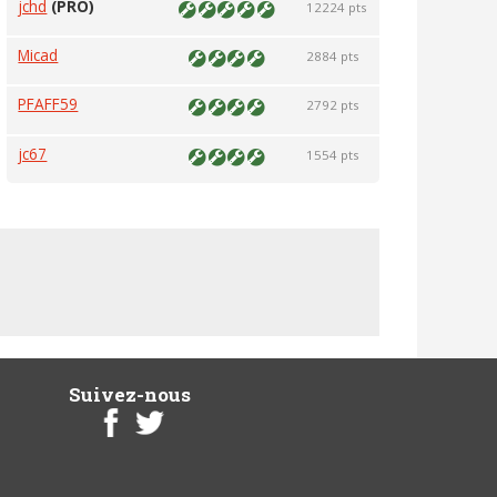
jchd
(PRO)
12224 pts
Micad
2884 pts
PFAFF59
2792 pts
jc67
1554 pts
Suivez-nous