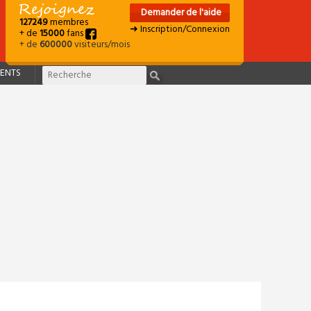
Demander de l'aide
127249
membres
➜ Inscription/Connexion
+ de
15000
fans
+ de
600000
visiteurs/mois
ENTS