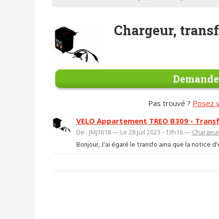
Chargeur, trans
Demander
Pas trouvé ?
Posez v
VELO Appartement TREO B309 - Trans
De : JMJ3618 — Le 28 Juil 2023 - 13h16 —
Chargeur
Bonjour, J'ai égaré le transfo ainsi que la notice