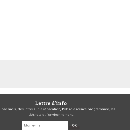
Lettre d'info
is par mois, des infos sur la réparation, l'obsolescence programmée, les
déchets et l'environnement.
OK