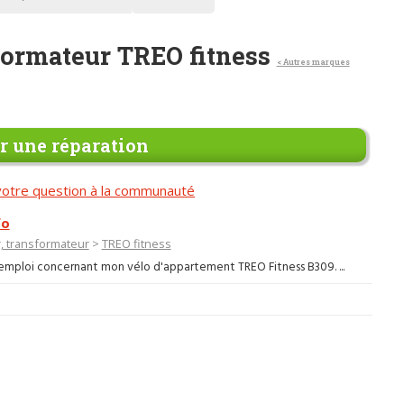
formateur TREO fitness
< Autres marques
 une réparation
otre question à la communauté
fo
, transformateur
>
TREO fitness
 d'emploi concernant mon vélo d'appartement TREO Fitness B309. ...