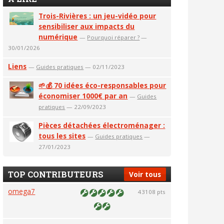
Trois-Rivières : un jeu-vidéo pour
sensibiliser aux impacts du
numérique
—
Pourquoi réparer ?
—
30/01/2026
Liens
—
Guides pratiques
— 02/11/2023
🌱💰 70 idées éco-responsables pour
économiser 1000€ par an
—
Guides
pratiques
— 22/09/2023
Pièces détachées électroménager :
tous les sites
—
Guides pratiques
—
27/01/2023
TOP CONTRIBUTEURS
Voir tous
omega7
43108 pts