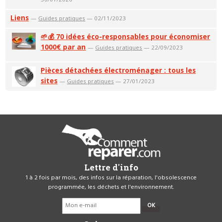
Liens
—
Guides pratiques
— 02/11/2023
🌱💰 70 idées éco-responsables pour économiser
1000€ par an
—
Guides pratiques
— 22/09/2023
Pièces détachées électroménager : tous les
sites
—
Guides pratiques
— 27/01/2023
Lettre d'info
1 à 2 fois par mois, des infos sur la réparation, l'obsolescence
programmée, les déchets et l'environnement.
OK