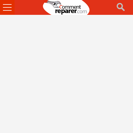
Ouvrir
le
menu