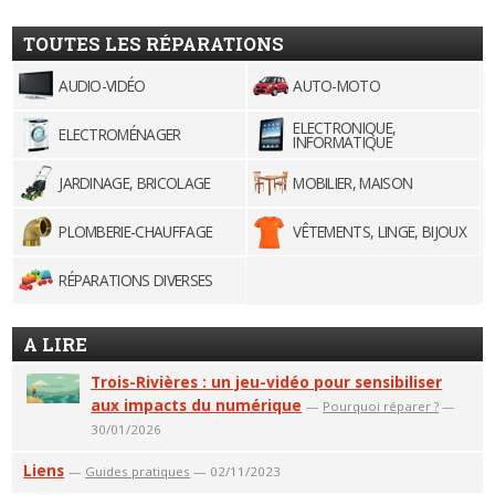
TOUTES LES RÉPARATIONS
AUDIO-VIDÉO
AUTO-MOTO
ELECTRONIQUE,
ELECTROMÉNAGER
INFORMATIQUE
JARDINAGE, BRICOLAGE
MOBILIER, MAISON
PLOMBERIE-CHAUFFAGE
VÊTEMENTS, LINGE, BIJOUX
RÉPARATIONS DIVERSES
A LIRE
Trois-Rivières : un jeu-vidéo pour sensibiliser
aux impacts du numérique
—
Pourquoi réparer ?
—
30/01/2026
Liens
—
Guides pratiques
— 02/11/2023