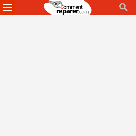
Ouvrir
le
menu