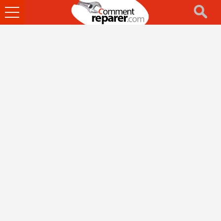
Ouvrir
le
menu