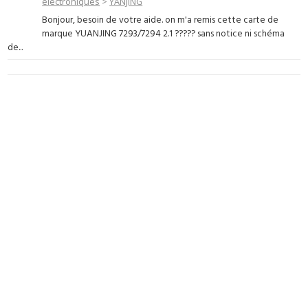
électroniques
>
YANJING
Bonjour, besoin de votre aide. on m'a remis cette carte de
marque YUANJING 7293/7294 2.1 ????? sans notice ni schéma
de...