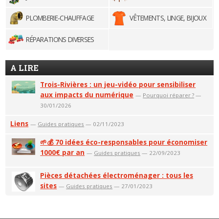
PLOMBERIE-CHAUFFAGE
VÊTEMENTS, LINGE, BIJOUX
RÉPARATIONS DIVERSES
A LIRE
Trois-Rivières : un jeu-vidéo pour sensibiliser
aux impacts du numérique
—
Pourquoi réparer ?
—
30/01/2026
Liens
—
Guides pratiques
— 02/11/2023
🌱💰 70 idées éco-responsables pour économiser
1000€ par an
—
Guides pratiques
— 22/09/2023
Pièces détachées électroménager : tous les
sites
—
Guides pratiques
— 27/01/2023