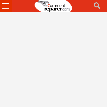
Ouvrir
le
menu