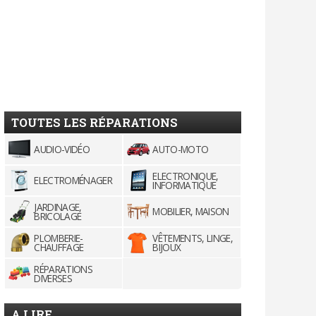
TOUTES LES RÉPARATIONS
AUDIO-VIDÉO
AUTO-MOTO
ELECTRONIQUE,
ELECTROMÉNAGER
INFORMATIQUE
JARDINAGE,
MOBILIER, MAISON
BRICOLAGE
PLOMBERIE-
VÊTEMENTS, LINGE,
CHAUFFAGE
BIJOUX
RÉPARATIONS
DIVERSES
A LIRE