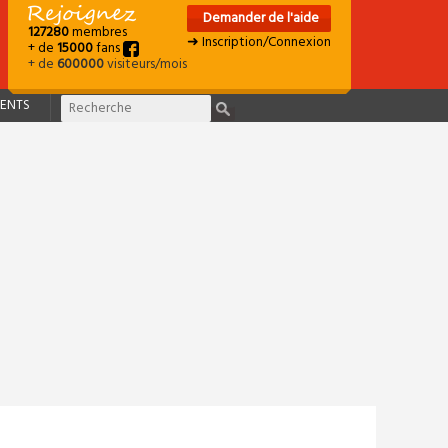
Demander de l'aide
127280
membres
➜ Inscription/Connexion
+ de
15000
fans
+ de
600000
visiteurs/mois
ENTS