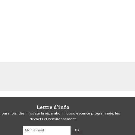
Lettre d'info
is par mois, des infos sur la réparation, l'obsolescence programmée, les
déchets et l'environnement.
OK