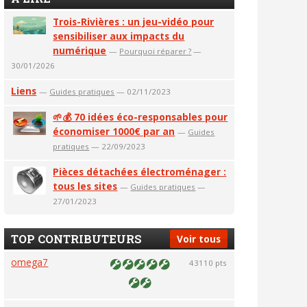
Trois-Rivières : un jeu-vidéo pour
sensibiliser aux impacts du
numérique
—
Pourquoi réparer ?
—
30/01/2026
Liens
—
Guides pratiques
— 02/11/2023
🌱💰 70 idées éco-responsables pour
économiser 1000€ par an
—
Guides
pratiques
— 22/09/2023
Pièces détachées électroménager :
tous les sites
—
Guides pratiques
—
27/01/2023
TOP CONTRIBUTEURS
Voir tous
omega7
43110 pts