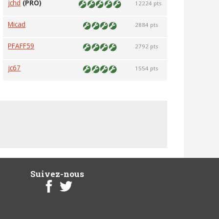
jchd
(PRO)
12224 pts
Micad
2884 pts
PFAFF59
2792 pts
jc67
1554 pts
Suivez-nous