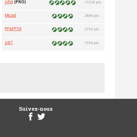
jchd
(PRO)
12224 pts
Micad
2884 pts
PFAFF59
2792 pts
jc67
1554 pts
Suivez-nous