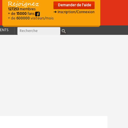
Demander de l'aide
127253
membres
➜ Inscription/Connexion
+ de
15000
fans
+ de
600000
visiteurs/mois
ENTS