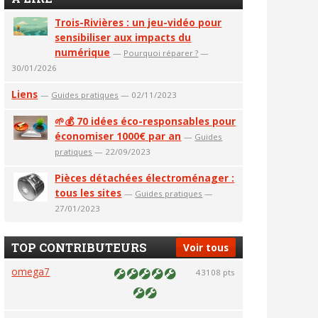
Trois-Rivières : un jeu-vidéo pour
sensibiliser aux impacts du
numérique
—
Pourquoi réparer ?
—
30/01/2026
Liens
—
Guides pratiques
— 02/11/2023
🌱💰 70 idées éco-responsables pour
économiser 1000€ par an
—
Guides
pratiques
— 22/09/2023
Pièces détachées électroménager :
tous les sites
—
Guides pratiques
—
27/01/2023
TOP CONTRIBUTEURS
Voir tous
omega7
43108 pts