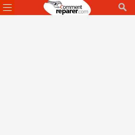
Ouvrir
le
menu