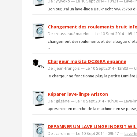
De : yiyiyoko — Le 10 Sept 2014 - 18h21 —
Lave-li
Bonjour, J'ai un lave-linge Bauknecht WA 75760 d'en
Changement des roulements bruit infer
De : rousseau/ matelot — Le 10 Sept 2014 - 16h
changement des roulements et de la bague d'ét
...
Chargeur makita DC36RA enpanne
De : jean-françois — Le 10 Sept 2014 - 12h03 —
C
le chargeur ne fonctionne plus, la petite Lumière j
Réparer lave-linge Ariston
De : gégéne — Le 10 Sept 2014 - 10h30 —
Lave-li
apres mise en marche de la machine rien se passe,le
DEPANNER UN LAVE LINGE INDESIT WIL
De : caroline — Le 10 Sept 2014 - 09h47 —
Lave-l