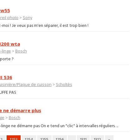
 w55
reil photo
>
Sony
z-moi ! Je veux pas m'en séparer, il est trop bien !
3200 wta
-linge
>
Bosch
porte ?
II 536
uisinière/Plaque de cuisson
>
Scholtès
UFFE PAS
e ne démarre plus
nge
>
Bosch
ge ne démarre pas On e tend un "clic" à intervalles réguliers. ...
52
1253
1254
1255
1256
...
1311
1312
»