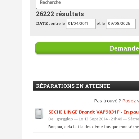
26222 résultats
DATE :
entre le
et le
Demander
RÉPARATIONS EN ATTENTE
Pas trouvé ?
Posez v
SECHE LINGE Brandt VAP9831F - En paus
De : gorgglop — Le 13 Sept 2014 - 21h46 —
Sèche
Bonjour, cela fait la deuxième fois que mon sèche 