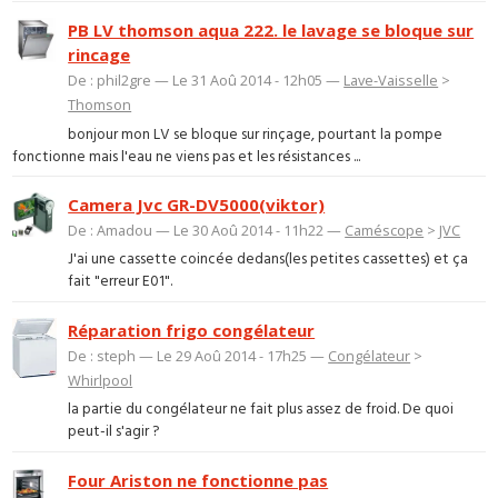
PB LV thomson aqua 222. le lavage se bloque sur
rincage
De : phil2gre — Le 31 Aoû 2014 - 12h05 —
Lave-Vaisselle
>
Thomson
bonjour mon LV se bloque sur rinçage, pourtant la pompe
fonctionne mais l'eau ne viens pas et les résistances ...
Camera Jvc GR-DV5000(viktor)
De : Amadou — Le 30 Aoû 2014 - 11h22 —
Caméscope
>
JVC
J'ai une cassette coincée dedans(les petites cassettes) et ça
fait "erreur E01".
Réparation frigo congélateur
De : steph — Le 29 Aoû 2014 - 17h25 —
Congélateur
>
Whirlpool
la partie du congélateur ne fait plus assez de froid. De quoi
peut-il s'agir ?
Four Ariston ne fonctionne pas