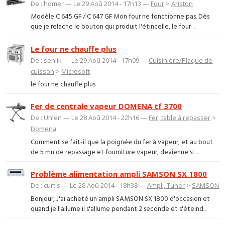
De : homer — Le 29 Aoû 2014 - 17h13 —
Four
>
Ariston
Modèle C 645 GF / C 647 GF Mon four ne fonctionne pas. Dès
que je relache le bouton qui produit l'étincelle, le four ...
Le four ne chauffe plus
De : senlik — Le 29 Aoû 2014 - 17h09 —
Cuisinière/Plaque de
cuisson
>
Microsoft
le four ne chauffe plus
Fer de centrale vapeur DOMENA tf 3700
De : Uhlen — Le 28 Aoû 2014 - 22h16 —
Fer, table à repasser
>
Domena
Comment se fait-il que la poignée du fer à vapeur, et au bout
de 5 mn de repassage et fourniture vapeur, devienne si ...
Problème alimentation ampli SAMSON SX 1800
De : curtis — Le 28 Aoû 2014 - 18h38 —
Ampli, Tuner
>
SAMSON
Bonjour, J'ai acheté un ampli SAMSON SX 1800 d'occasion et
quand je l'allume il s'allume pendant 2 seconde et s'éteind...