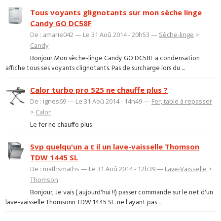
Tous voyants glignotants sur mon sèche linge
Candy GO DC58F
De : amarie042 — Le 31 Aoû 2014 - 20h53 —
Sèche-linge
>
Candy
Bonjour Mon sèche-linge Candy GO DC58F a condensation
affiche tous ses voyants clignotants. Pas de surcharge lors du ...
Calor turbo pro 525 ne chauffe plus ?
De : ignes69 — Le 31 Aoû 2014 - 14h49 —
Fer, table à repasser
>
Calor
Le fer ne chauffe plus
Svp quelqu'un a t il un lave-vaisselle Thomson
TDW 1445 SL
De : mathsmaths — Le 31 Aoû 2014 - 12h39 —
Lave-Vaisselle
>
Thomson
Bonjour, Je vais ( aujourd'hui !!) passer commande sur le net d'un
lave-vaisselle Thomsonn TDW 1445 SL. ne l'ayant pas ...