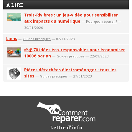
A LIRE
Trois-Rivières : un jeu-vidéo pour sensibiliser
aux impacts du numérique
—
Pourquoi réparer ?
—
30/01/2026
Liens
—
Guides pratiques
— 02/11/2023
🌱💰 70 idées éco-responsables pour économiser
1000€ par an
—
Guides pratiques
— 22/09/2023
Pièces détachées électroménager : tous les
sites
—
Guides pratiques
— 27/01/2023
Lettre d'info