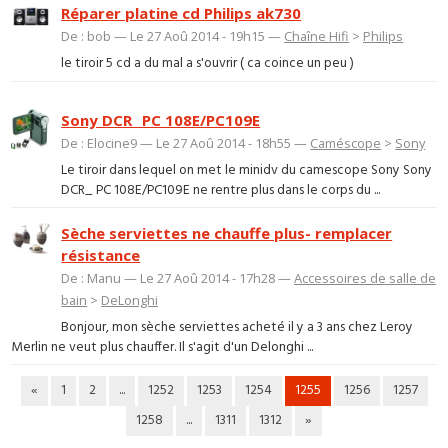
Réparer platine cd Philips ak730
De : bob — Le 27 Aoû 2014 - 19h15 —
Chaîne Hifi
>
Philips
le tiroir 5 cd a du mal a s'ouvrir ( ca coince un peu )
Sony DCR_ PC 108E/PC109E
De : Elocine9 — Le 27 Aoû 2014 - 18h55 —
Caméscope
>
Sony
Le tiroir dans lequel on met le minidv du camescope Sony Sony
DCR_ PC 108E/PC109E ne rentre plus dans le corps du ...
Sèche serviettes ne chauffe plus- remplacer
résistance
De : Manu — Le 27 Aoû 2014 - 17h28 —
Accessoires de salle de
bain
>
DeLonghi
Bonjour, mon sèche serviettes acheté il y a 3 ans chez Leroy
Merlin ne veut plus chauffer. Il s'agit d'un Delonghi ...
«
1
2
...
1252
1253
1254
1255
1256
1257
1258
...
1311
1312
»