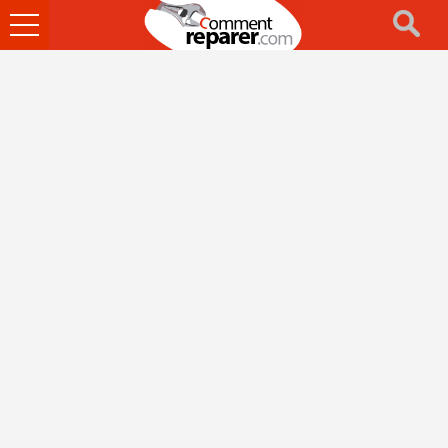
Ouvrir
le
menu