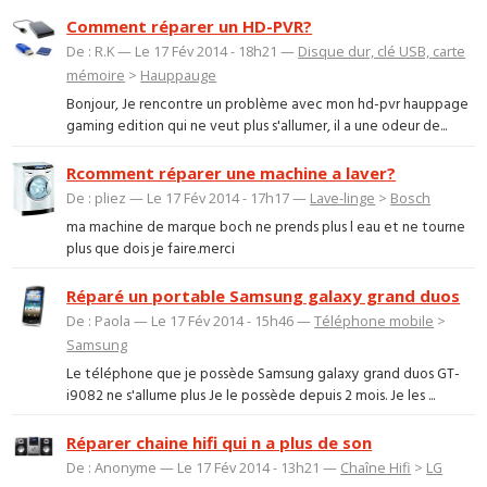
Comment réparer un HD-PVR?
De : R.K — Le 17 Fév 2014 - 18h21 —
Disque dur, clé USB, carte
mémoire
>
Hauppauge
Bonjour, Je rencontre un problème avec mon hd-pvr hauppage
gaming edition qui ne veut plus s'allumer, il a une odeur de...
Rcomment réparer une machine a laver?
De : pliez — Le 17 Fév 2014 - 17h17 —
Lave-linge
>
Bosch
ma machine de marque boch ne prends plus l eau et ne tourne
plus que dois je faire.merci
Réparé un portable Samsung galaxy grand duos
De : Paola — Le 17 Fév 2014 - 15h46 —
Téléphone mobile
>
Samsung
Le téléphone que je possède Samsung galaxy grand duos GT-
i9082 ne s'allume plus Je le possède depuis 2 mois. Je les ...
Réparer chaine hifi qui n a plus de son
De : Anonyme — Le 17 Fév 2014 - 13h21 —
Chaîne Hifi
>
LG