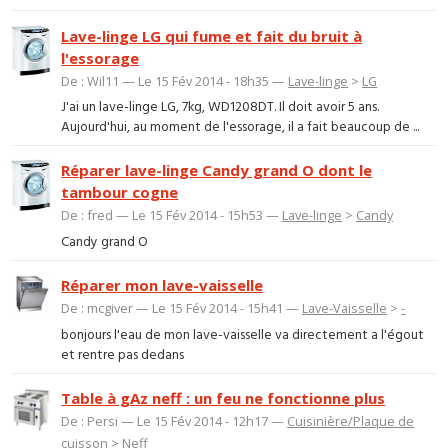
Lave-linge LG qui fume et fait du bruit à
l'essorage
De : Wil11 — Le 15 Fév 2014 - 18h35 —
Lave-linge
>
LG
J'ai un lave-linge LG, 7kg, WD1208DT. Il doit avoir 5 ans.
Aujourd'hui, au moment de l'essorage, il a fait beaucoup de ...
Réparer lave-linge Candy grand O dont le
tambour cogne
De : fred — Le 15 Fév 2014 - 15h53 —
Lave-linge
>
Candy
Candy grand O
Réparer mon lave-vaisselle
De : mcgiver — Le 15 Fév 2014 - 15h41 —
Lave-Vaisselle
>
-
bonjours l'eau de mon lave-vaisselle va directement a l'égout
et rentre pas dedans
Table à gAz neff : un feu ne fonctionne plus
De : Persi — Le 15 Fév 2014 - 12h17 —
Cuisinière/Plaque de
cuisson
>
Neff