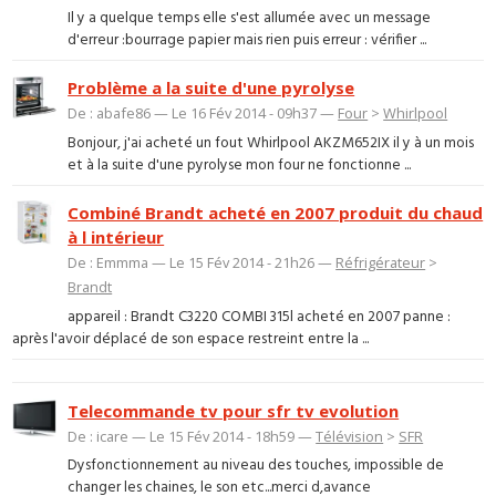
Il y a quelque temps elle s'est allumée avec un message
d'erreur :bourrage papier mais rien puis erreur : vérifier ...
Problème a la suite d'une pyrolyse
De : abafe86 — Le 16 Fév 2014 - 09h37 —
Four
>
Whirlpool
Bonjour, j'ai acheté un fout Whirlpool AKZM652IX il y à un mois
et à la suite d'une pyrolyse mon four ne fonctionne ...
Combiné Brandt acheté en 2007 produit du chaud
à l intérieur
De : Emmma — Le 15 Fév 2014 - 21h26 —
Réfrigérateur
>
Brandt
appareil : Brandt C3220 COMBI 315l acheté en 2007 panne :
après l'avoir déplacé de son espace restreint entre la ...
Telecommande tv pour sfr tv evolution
De : icare — Le 15 Fév 2014 - 18h59 —
Télévision
>
SFR
Dysfonctionnement au niveau des touches, impossible de
changer les chaines, le son etc...merci d,avance