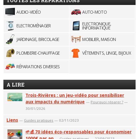
TOUTES LES RÉPARATIONS
AUDIO-VIDÉO
AUTO-MOTO
ELECTRONIQUE,
ELECTROMÉNAGER
INFORMATIQUE
JARDINAGE, BRICOLAGE
MOBILIER, MAISON
PLOMBERIE-CHAUFFAGE
VÊTEMENTS, LINGE, BIJOUX
RÉPARATIONS DIVERSES
A LIRE
Trois-Rivières : un jeu-vidéo pour sensibiliser
aux impacts du numérique
—
Pourquoi réparer ?
—
30/01/2026
Liens
—
Guides pratiques
— 02/11/2023
🌱💰 70 idées éco-responsables pour économiser
1000€ par an
—
Guides pratiques
— 22/09/2023