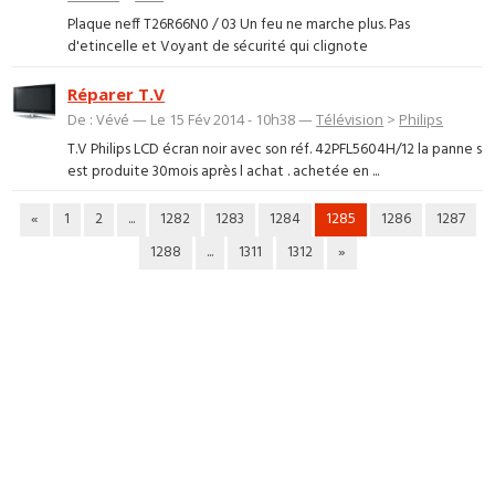
Plaque neff T26R66N0 / 03 Un feu ne marche plus. Pas
d'etincelle et Voyant de sécurité qui clignote
Réparer T.V
De : Vévé — Le 15 Fév 2014 - 10h38 —
Télévision
>
Philips
T.V Philips LCD écran noir avec son réf. 42PFL5604H/12 la panne s
est produite 30mois après l achat . achetée en ...
«
1
2
...
1282
1283
1284
1285
1286
1287
1288
...
1311
1312
»