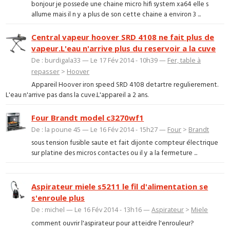
bonjour je possede une chaine micro hifi system xa64 elle s
allume mais il n y a plus de son cette chaine a environ 3 ...
Central vapeur hoover SRD 4108 ne fait plus de
vapeur.L'eau n'arrive plus du reservoir a la cuve
De : burdigala33 — Le 17 Fév 2014 - 10h39 —
Fer, table à
repasser
>
Hoover
Appareil Hoover iron speed SRD 4108 detartre regulierement.
L'eau n'arrive pas dans la cuve.L'appareil a 2 ans.
Four Brandt model c3270wf1
De : la poune 45 — Le 16 Fév 2014 - 15h27 —
Four
>
Brandt
sous tension fusible saute et fait dijonte compteur électrique
sur platine des micros contactes ou il y a la fermeture ...
Aspirateur miele s5211 le fil d'alimentation se
s'enroule plus
De : michel — Le 16 Fév 2014 - 13h16 —
Aspirateur
>
Miele
comment ouvrir l'aspirateur pour atteidre l'enrouleur?