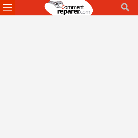
Ouvrir
le
menu