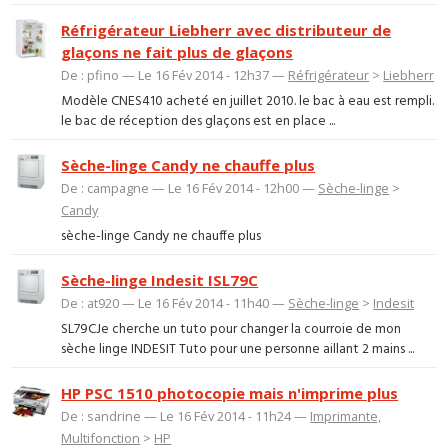
Réfrigérateur Liebherr avec distributeur de
glaçons ne fait plus de glaçons
De : pfino — Le 16 Fév 2014 - 12h37 —
Réfrigérateur
>
Liebherr
Modèle CNES410 acheté en juillet 2010. le bac à eau est rempli.
le bac de réception des glaçons est en place ...
Sèche-linge Candy ne chauffe plus
De : campagne — Le 16 Fév 2014 - 12h00 —
Sèche-linge
>
Candy
sèche-linge Candy ne chauffe plus
Sèche-linge Indesit ISL79C
De : at920 — Le 16 Fév 2014 - 11h40 —
Sèche-linge
>
Indesit
SL79CJe cherche un tuto pour changer la courroie de mon
sèche linge INDESIT Tuto pour une personne aillant 2 mains ...
HP PSC 1510 photocopie mais n'imprime plus
De : sandrine — Le 16 Fév 2014 - 11h24 —
Imprimante,
Multifonction
>
HP