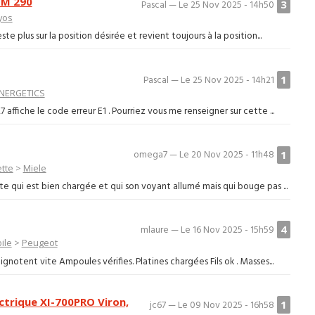
VM 290
3
Pascal — Le 25 Nov 2025 - 14h50
yos
e plus sur la position désirée et revient toujours à la position...
1
Pascal — Le 25 Nov 2025 - 14h21
NERGETICS
ffiche le code erreur E1 . Pourriez vous me renseigner sur cette ...
1
omega7 — Le 20 Nov 2025 - 11h48
ette
>
Miele
e qui est bien chargée et qui son voyant allumé mais qui bouge pas ...
4
mlaure — Le 16 Nov 2025 - 15h59
ile
>
Peugeot
ignotent vite Ampoules vérifies. Platines chargées Fils ok . Masses...
ctrique XI-700PRO Viron,
1
jc67 — Le 09 Nov 2025 - 16h58