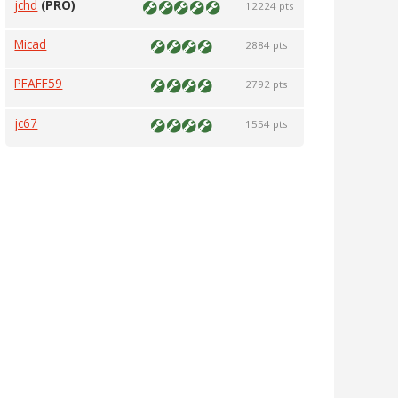
jchd
(PRO)
12224 pts
Micad
2884 pts
PFAFF59
2792 pts
jc67
1554 pts