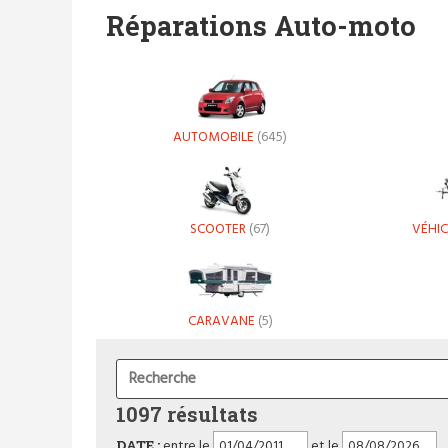
Réparations Auto-moto
AUTOMOBILE
(645)
SCOOTER
(67)
VÉHIC
CARAVANE
(5)
1097 résultats
DATE :
entre le
et le