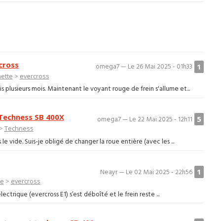
cross
1
omega7 — Le 26 Mai 2025 - 01h33
nette
>
evercross
is plusieurs mois. Maintenant le voyant rouge de frein s'allume et...
 Techness SB 400X
5
omega7 — Le 22 Mai 2025 - 12h11
>
Techness
e vide. Suis-je obligé de changer la roue entière (avec les ...
1
Neayr — Le 02 Mai 2025 - 22h56
te
>
evercross
ctrique (evercross E1) s’est déboîté et le frein reste ...