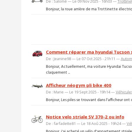
De : Salomé — Le 09 Nov 2025 - 16h03 —
Trottine
Bonjour, la roue arrière de ma Trottinette électriq
Comment réparer ma hyundai Tucson 
De : Jeanine98 — Le 07 Oct 2025 - 21h11 —
Autom
Bonjour, Actuellement, ma voiture Hyundai Tucson
claquement ...
Afficheur néogym pli bike 400
De : Marie — Le 19 Sept 2025 - 19h14 —
Véhicule
Bonjour, Les piles se trouvant dans l'afficheur on
Notice velo striale SV 370-2 ou info
De : farfadette81 — Le 18 Aoû 2025 - 19h24 —
Vé
Bonjour, j'ai acheté un vélo d'appartement striale 