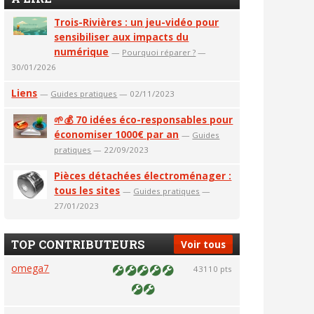
Trois-Rivières : un jeu-vidéo pour
sensibiliser aux impacts du
numérique
—
Pourquoi réparer ?
—
30/01/2026
Liens
—
Guides pratiques
— 02/11/2023
🌱💰 70 idées éco-responsables pour
économiser 1000€ par an
—
Guides
pratiques
— 22/09/2023
Pièces détachées électroménager :
tous les sites
—
Guides pratiques
—
27/01/2023
TOP CONTRIBUTEURS
Voir tous
omega7
43110 pts