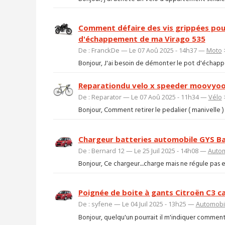
Comment défaire des vis grippées pou
d'échappement de ma Virago 535
De : FranckDe — Le 07 Aoû 2025 - 14h37 —
Moto
Bonjour, J'ai besoin de démonter le pot d'échappem
Reparationdu velo x speeder moovyo
De : Reparator — Le 07 Aoû 2025 - 11h34 —
Vélo
Bonjour, Comment retirer le pedalier ( manivelle )
Chargeur batteries automobile GYS Bati
De : Bernard 12 — Le 25 Juil 2025 - 14h08 —
Auto
Bonjour, Ce chargeur....charge mais ne régule pas 
Poignée de boite à gants Citroën C3 c
De : syfene — Le 04 Juil 2025 - 13h25 —
Automobi
Bonjour, quelqu'un pourrait il m'indiquer comment 