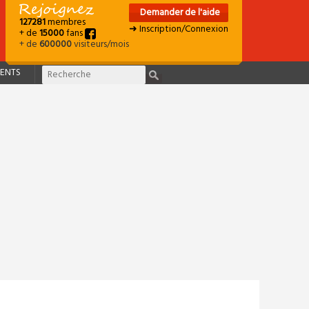
Demander de l'aide
127281
membres
➜ Inscription/Connexion
+ de
15000
fans
+ de
600000
visiteurs/mois
ENTS