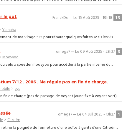
r le pot
13
FranckDe — Le 15 Aoû 2025 - 19h18
>
Yamaha
ent de ma Virago 535 pour réparer quelques fuites. Mais les vis ...
o
3
omega7 — Le 09 Aoû 2025 - 23h37
>
Moovyoo
 du velo x speeder moovyoo pour accéder à la partie interne du ...
um 7/12 . 2006 . Ne régule pas en fin de charge.
mobile
>
gys
en fin de charge (pas de passage de voyant jaune fixe à voyant vert)...
assée
1
omega7 — Le 04 Juil 2025 - 13h27
le
>
Citroën
retirer la poignée de fermeture d'une boîte à gants d'une Citroën ...