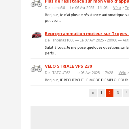
Plus de résistance sur mon vélo d'ap
De : tama36 — Le 06 Avr 2025 - 14h05 —
Vélo
>
T
Bonjour, Je n'ai plus de résistance automatique
pouvez ...
Reprogrammation moteur sur Troyes – 
De : Thomas1000 — Le 07 Avr 2025 - 20h00 —
Aut
Salut à tous, Je me pose quelques questions sur
perfs ...
VÉLO STRIALE VPS 230
De : TATOUT62 — Le 05 Avr 2025 - 17h28 —
Vélo
Bonjour, JE RECHERCHE LE MODE D'EMPLOI POUR
«
1
2
3
4