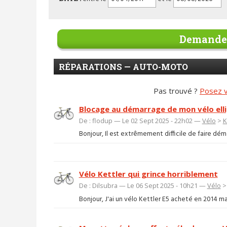
Demander
RÉPARATIONS — AUTO-MOTO
Pas trouvé ?
Posez v
Blocage au démarrage de mon vélo elli
De : flodup — Le 02 Sept 2025 - 22h02 —
Vélo
>
K
Bonjour, Il est extrêmement difficile de faire démar
Vélo Kettler qui grince horriblement
De : Dilsubra — Le 06 Sept 2025 - 10h21 —
Vélo
Bonjour, J'ai un vélo Kettler E5 acheté en 2014 mais