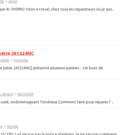
tte
>
viron
ue XI-700PRO Viron a crevé; chez tous les réparateurs où je suis...
série 261224NC
obile
>
Hyundai
 (série 261224NC) présente plusieurs pannes : -Un bruit de
s divers
>
NEOGYM
t coulé, endommageant l'intérieur Comment faire pour réparer ? ...
lo
>
Striale
SV 370-2 et ne n'ai pas la notice d'emploi. Je ne sais pas comment ...