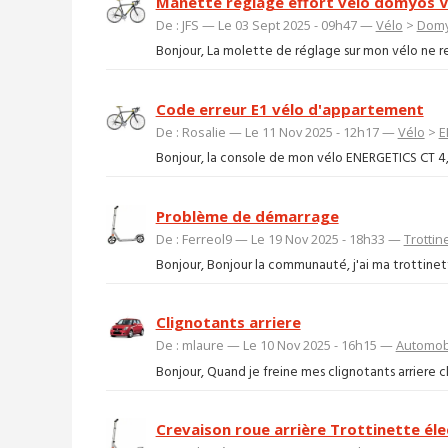
Manette réglage effort vélo domyos 
De : JFS — Le 03 Sept 2025 - 09h47 —
Vélo
>
Dom
Bonjour, La molette de réglage sur mon vélo ne rest
Code erreur E1 vélo d'appartement
De : Rosalie — Le 11 Nov 2025 - 12h17 —
Vélo
>
E
Bonjour, la console de mon vélo ENERGETICS CT 4,7 a
Problème de démarrage
De : Ferreol9 — Le 19 Nov 2025 - 18h33 —
Trottin
Bonjour, Bonjour la communauté, j'ai ma trottinett
Clignotants arriere
De : mlaure — Le 10 Nov 2025 - 16h15 —
Automob
Bonjour, Quand je freine mes clignotants arriere cl
Crevaison roue arrière Trottinette éle