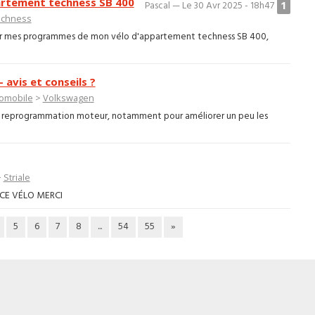
partement techness SB 400
1
Pascal — Le 30 Avr 2025 - 18h47
echness
 sur mes programmes de mon vélo d'appartement techness SB 400,
avis et conseils ?
omobile
>
Volkswagen
 la reprogrammation moteur, notamment pour améliorer un peu les
>
Striale
 CE VÉLO MERCI
5
6
7
8
...
54
55
»