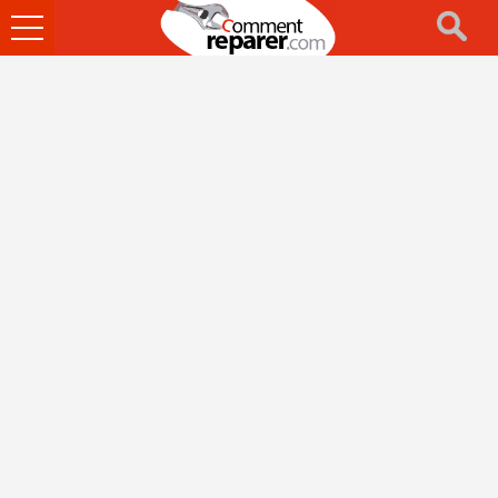
Ouvrir
le
menu