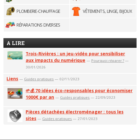
PLOMBERIE-CHAUFFAGE
VÊTEMENTS, LINGE, BIJOUX
RÉPARATIONS DIVERSES
A LIRE
Trois-Rivières : un jeu-vidéo pour sensibiliser
aux impacts du numérique
—
Pourquoi réparer ?
—
30/01/2026
Liens
—
Guides pratiques
— 02/11/2023
🌱💰 70 idées éco-responsables pour économiser
1000€ par an
—
Guides pratiques
— 22/09/2023
Pièces détachées électroménager : tous les
sites
—
Guides pratiques
— 27/01/2023