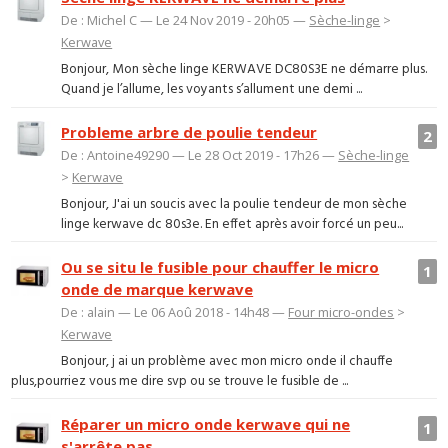
De : Michel C — Le 24 Nov 2019 - 20h05 —
Sèche-linge
>
Kerwave
Bonjour, Mon sèche linge KERWAVE DC80S3E ne démarre plus.
Quand je l’allume, les voyants s’allument une demi ...
Probleme arbre de poulie tendeur
2
De : Antoine49290 — Le 28 Oct 2019 - 17h26 —
Sèche-linge
>
Kerwave
Bonjour, J'ai un soucis avec la poulie tendeur de mon sèche
linge kerwave dc 80s3e. En effet après avoir forcé un peu...
Ou se situ le fusible pour chauffer le micro
1
onde de marque kerwave
De : alain — Le 06 Aoû 2018 - 14h48 —
Four micro-ondes
>
Kerwave
Bonjour, j ai un problème avec mon micro onde il chauffe
plus,pourriez vous me dire svp ou se trouve le fusible de ...
Réparer un micro onde kerwave qui ne
1
s'arrête pas