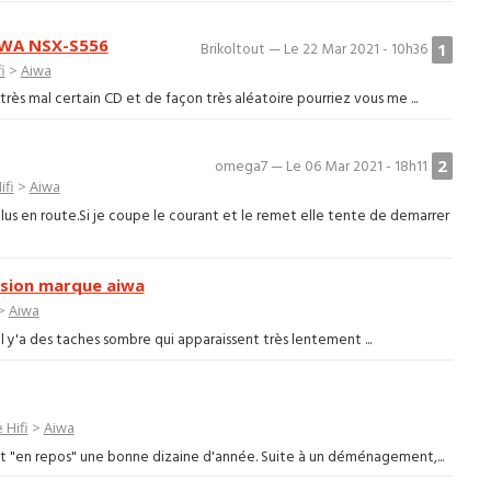
AIWA NSX-S556
1
Brikoltout — Le 22 Mar 2021 - 10h36
i
>
Aiwa
 très mal certain CD et de façon très aléatoire pourriez vous me ...
2
omega7 — Le 06 Mar 2021 - 18h11
ifi
>
Aiwa
us en route.Si je coupe le courant et le remet elle tente de demarrer
ision marque aiwa
>
Aiwa
n il y'a des taches sombre qui apparaissent très lentement ...
 Hifi
>
Aiwa
ait "en repos" une bonne dizaine d'année. Suite à un déménagement,...