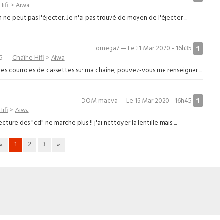
ifi
>
Aiwa
e peut pas l'éjecter. Je n'ai pas trouvé de moyen de l'éjecter ...
1
omega7 — Le 31 Mar 2020 - 16h35
55 —
Chaîne Hifi
>
Aiwa
les courroies de cassettes sur ma chaine, pouvez-vous me renseigner ...
1
DOM maeva — Le 16 Mar 2020 - 16h45
ifi
>
Aiwa
cture des "cd" ne marche plus !! j'ai nettoyer la lentille mais ...
«
1
2
3
»