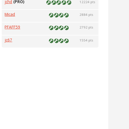
jchd
(PRO)
12224 pts
Micad
2884 pts
PFAFF59
2792 pts
jc67
1554 pts