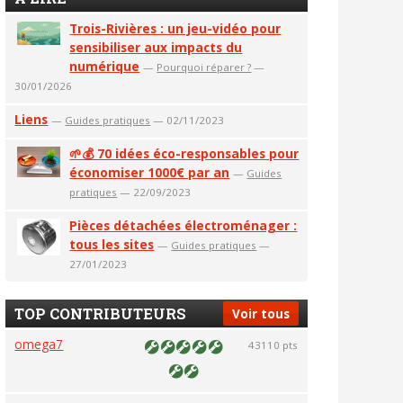
Trois-Rivières : un jeu-vidéo pour
sensibiliser aux impacts du
numérique
—
Pourquoi réparer ?
—
30/01/2026
Liens
—
Guides pratiques
— 02/11/2023
🌱💰 70 idées éco-responsables pour
économiser 1000€ par an
—
Guides
pratiques
— 22/09/2023
Pièces détachées électroménager :
tous les sites
—
Guides pratiques
—
27/01/2023
TOP CONTRIBUTEURS
Voir tous
omega7
43110 pts