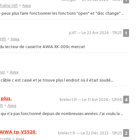
haîne Hifi
>
Aiwa
peux plus faire fonctionner les fonctions "open" et "disc change" ...
1
jc67 — Le 22 Avr 2024 - 11h25
Hifi
>
Aiwa
e du lecteur de cassette AWIA XK-009c mercie!
ner
>
Aiwa
âble c est cassé et je trouve plus l endroit où il était soudé....
 plus.
4
brelect.fr — Le 11 Avr 2024 - 12h56
fi
>
Aiwa
qui n'a pas fonctionné depuis de nombreuses années. J'ai voulu la ...
 AIWA tp-VS520.
2
brelect.fr — Le 22 Déc 2023 - 13h25
ssette
>
Aiwa