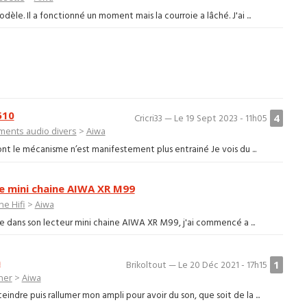
èle. Il a fonctionné un moment mais la courroie a lâché. J'ai ...
510
4
Cricri33 — Le 19 Sept 2023 - 11h05
ments audio divers
>
Aiwa
ont le mécanisme n’est manifestement plus entrainé Je vois du ...
e mini chaine AIWA XR M99
ne Hifi
>
Aiwa
uée dans son lecteur mini chaine AIWA XR M99, j'ai commencé a ...
n
1
Brikoltout — Le 20 Déc 2021 - 17h15
ner
>
Aiwa
indre puis rallumer mon ampli pour avoir du son, que soit de la ...