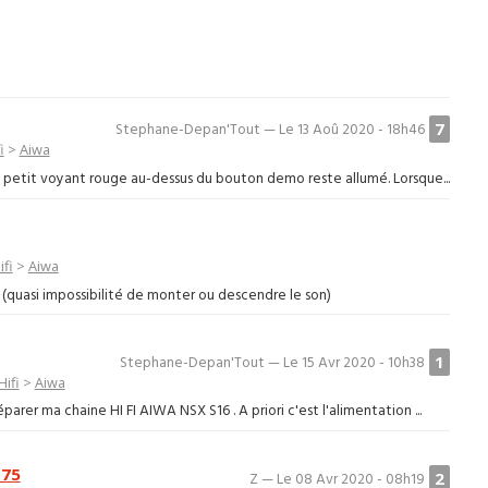
7
Stephane-Depan'Tout — Le 13 Aoû 2020 - 18h46
i
>
Aiwa
Le petit voyant rouge au-dessus du bouton demo reste allumé. Lorsque...
fi
>
Aiwa
(quasi impossibilité de monter ou descendre le son)
1
Stephane-Depan'Tout — Le 15 Avr 2020 - 10h38
ifi
>
Aiwa
arer ma chaine HI FI AIWA NSX S16 . A priori c'est l'alimentation ...
N75
2
Z — Le 08 Avr 2020 - 08h19