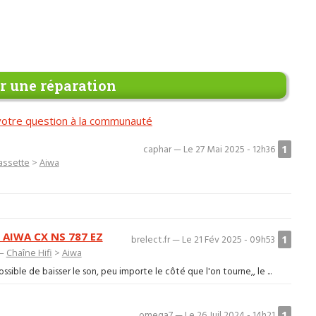
 une réparation
otre question à la communauté
1
caphar — Le 27 Mai 2025 - 12h36
assette
>
Aiwa
e AIWA CX NS 787 EZ
1
brelect.fr — Le 21 Fév 2025 - 09h53
 —
Chaîne Hifi
>
Aiwa
ible de baisser le son, peu importe le côté que l'on tourne,, le ...
1
omega7 — Le 26 Juil 2024 - 14h21