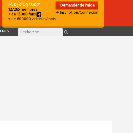
Demander de l'aide
127265
membres
➜ Inscription/Connexion
+ de
15000
fans
+ de
600000
visiteurs/mois
ENTS