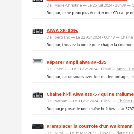
De : Marie-Christine — Le 25 Juil 2024 - 20h39 —
C
Bonjour, Je ne peux plus écouter mes CD cat je ne 
AIWA XK-009c
De : bertrand — Le 22 Avr 2024 - 00h13 —
Chaîne 
Bonjour, trouvez la piece pour chager la courroi
Réparer ampli aiwa av-d35
De : Elvis92 — Le 21 Avr 2024 - 12h08 —
Ampli, Tu
Bonjour, J ai un soucis avec lors du demontage ,un c
Chaîne hi-fi Aiwa nsx-57 qui ne s'allume
De : Nathan — Le 11 Avr 2024 - 07h51 —
Chaîne Hi
Bonjour,je possède une chaîne hi-fi Aiwa nsx-5787 
Rremplacer la courroie d'un walkmann
De : ALINE — Le 15 Mar 2023 - 16h21 —
Platine Ca