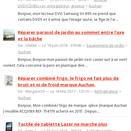
DVD/CD/Blu-ray, enregistreur, graveur
>
Auchan
Bonjour, mon lecteur DVD Samsung SH 895 ne prend que
certains DVDS et il arrive que l'image saute, se fige.Je l'ai ...
Réparer parasol de jardin au sommet entre l’axe
et la bâche
De : HAKIM — Le 18 Juin 2018 - 07h08 —
Equipement de jardin
>
Auchan
Bonjour, Bonjour mon parasol de jardin s’est casser suit à un vent
violent. Cela concerne la pero en plastique dire ...
Réparer combiné frigo. le frigo ne fait plus de
bruit et ni de froid marque Auchan.
De : Margaux59 — Le 18 Mai 2017 - 12h10 —
Réfrigérateur
>
Auchan
Bonjour, Mon combiné/ frigo de marque :qilive (marque Auchan
) modèle RCQ318X REF: 754179 acheté en 2015 . Depuis ...
Tactile de tablette Lazer ne marche plus
De : Emma — Le 02 Aoû 2015 - 15h24 —
Tablette tactile
>