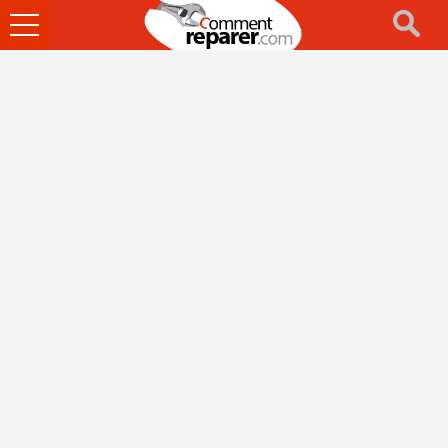
Ouvrir
le
menu