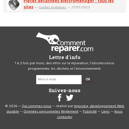
Pièces détachées électroménager : tous les
sites
—
Guides pratiques
— 27/01/2023
Lettre d'info
1 à 2 fois par mois, des infos sur la réparation, l'obsolescence
programmée, les déchets et l'environnement.
OK
Suivez-nous
© 2026 —
Qui sommes-nous
— réalisé par
Improba, développement Web
durable
—
Données personnelles
Règlement
—
Publicité
—
Liens
—
Nous
contacter