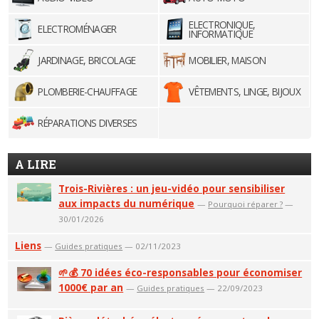
ELECTRONIQUE,
ELECTROMÉNAGER
INFORMATIQUE
JARDINAGE, BRICOLAGE
MOBILIER, MAISON
PLOMBERIE-CHAUFFAGE
VÊTEMENTS, LINGE, BIJOUX
RÉPARATIONS DIVERSES
A LIRE
Trois-Rivières : un jeu-vidéo pour sensibiliser
aux impacts du numérique
—
Pourquoi réparer ?
—
30/01/2026
Liens
—
Guides pratiques
— 02/11/2023
🌱💰 70 idées éco-responsables pour économiser
1000€ par an
—
Guides pratiques
— 22/09/2023