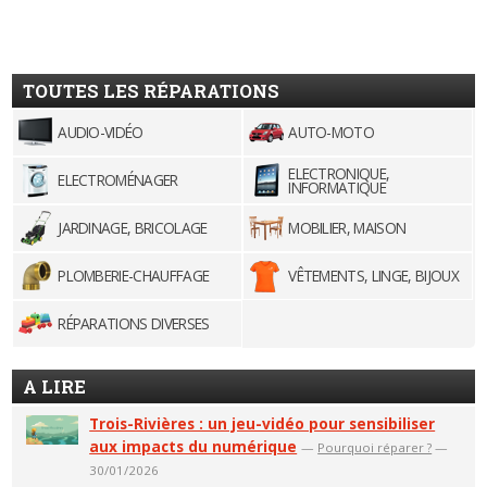
TOUTES LES RÉPARATIONS
AUDIO-VIDÉO
AUTO-MOTO
ELECTRONIQUE,
ELECTROMÉNAGER
INFORMATIQUE
JARDINAGE, BRICOLAGE
MOBILIER, MAISON
PLOMBERIE-CHAUFFAGE
VÊTEMENTS, LINGE, BIJOUX
RÉPARATIONS DIVERSES
A LIRE
Trois-Rivières : un jeu-vidéo pour sensibiliser
aux impacts du numérique
—
Pourquoi réparer ?
—
30/01/2026