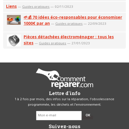
Liens
—
Guides pratiques
— 02/11/2023
🌱💰 70 idées éco-responsables pour économiser
1000€ par an
—
Guides pratiques
— 22/09/2023
Pièces détachées électroménager : tous les
sites
—
Guides pratiques
— 27/01/2023
Lettre d'info
1 à 2 fois par mois, des infos sur la réparation, l'obsolescence
programmée, les déchets et l'environnement.
OK
Suivez-nous