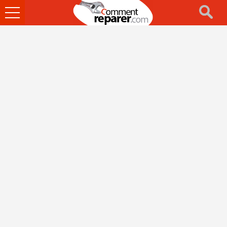
Ouvrir
le
menu