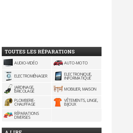
TOUTES LES RÉPARATIONS
AUDIO-VIDÉO
AUTO-MOTO
ELECTRONIQUE,
ELECTROMÉNAGER
INFORMATIQUE
JARDINAGE,
MOBILIER, MAISON
BRICOLAGE
PLOMBERIE-
VÊTEMENTS, LINGE,
CHAUFFAGE
BIJOUX
RÉPARATIONS
DIVERSES
A LIRE