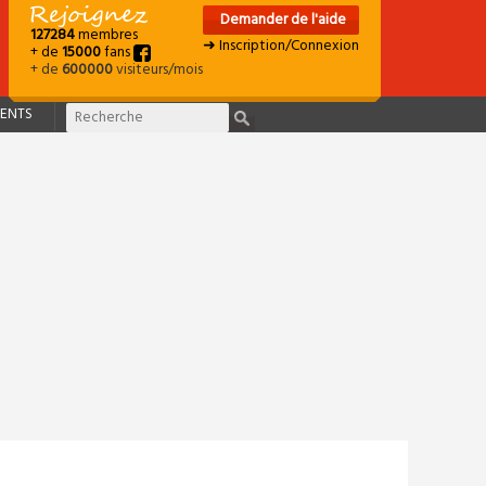
Demander de l'aide
127284
membres
➜ Inscription/Connexion
+ de
15000
fans
+ de
600000
visiteurs/mois
ENTS