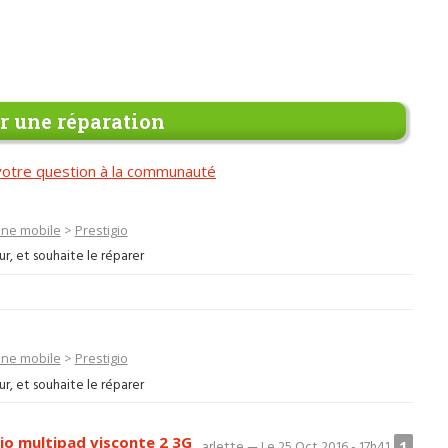
 une réparation
otre question à la communauté
ne mobile
>
Prestigio
r, et souhaite le réparer
ne mobile
>
Prestigio
r, et souhaite le réparer
io multipad visconte 2 3G
1
arlette — Le 25 Oct 2016 - 17h41