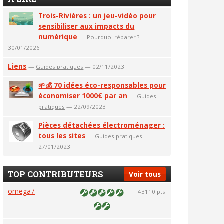
Trois-Rivières : un jeu-vidéo pour
sensibiliser aux impacts du
numérique
—
Pourquoi réparer ?
—
30/01/2026
Liens
—
Guides pratiques
— 02/11/2023
🌱💰 70 idées éco-responsables pour
économiser 1000€ par an
—
Guides
pratiques
— 22/09/2023
Pièces détachées électroménager :
tous les sites
—
Guides pratiques
—
27/01/2023
TOP CONTRIBUTEURS
Voir tous
omega7
43110 pts