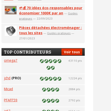
🌱💰 70 idées éco-responsables pour
économiser 1000€ par an
—
Guides
pratiques
— 22/09/2023
Pièces détachées électroménager :
tous les sites
—
Guides pratiques
—
27/01/2023
TOP CONTRIBUTEURS
Voir tous
omega7
43110 pts
jchd
(PRO)
12224 pts
Micad
2884 pts
PFAFF59
2792 pts
jc67