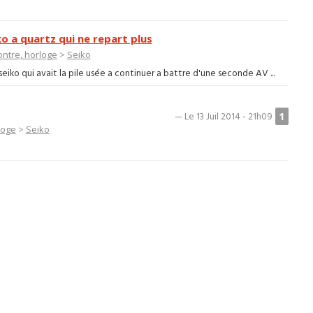
ko a quartz qui ne repart plus
ntre, horloge
>
Seiko
eiko qui avait la pile usée a continuer a battre d'une seconde AV ...
1
— Le 13 Juil 2014 - 21h09
loge
>
Seiko