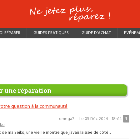
I RÉPARER
GUIDES PRATIQUES
GUIDE D'ACHAT
EVÉNEM
 une réparation
otre question à la communauté
1
omega7 — Le 05 Déc 2024 - 18h14
iko
de ma Seiko, une vieille montre que j’avais laissée de côté ...