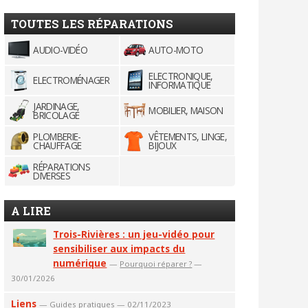
TOUTES LES RÉPARATIONS
AUDIO-VIDÉO
AUTO-MOTO
ELECTRONIQUE,
ELECTROMÉNAGER
INFORMATIQUE
JARDINAGE,
MOBILIER, MAISON
BRICOLAGE
PLOMBERIE-
VÊTEMENTS, LINGE,
CHAUFFAGE
BIJOUX
RÉPARATIONS
DIVERSES
A LIRE
Trois-Rivières : un jeu-vidéo pour
sensibiliser aux impacts du
numérique
—
Pourquoi réparer ?
—
30/01/2026
Liens
—
Guides pratiques
— 02/11/2023