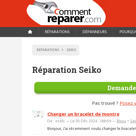
RÉPARATIONS
DÉPANNEURS
POURQUO
RÉPARATIONS
SEIKO
Réparation Seiko
Demander
Pas trouvé ?
Posez v
Changer un bracelet de montre
De : eseb — Le 05 Déc 2024 - 06h59 —
Bijou
>
Se
Bonjour, J’ai récemment voulu changer le bracelet 