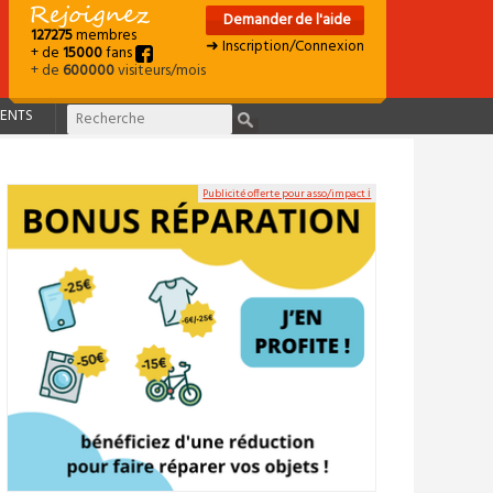
Demander de l'aide
127275
membres
➜ Inscription/Connexion
+ de
15000
fans
+ de
600000
visiteurs/mois
ENTS
Publicité offerte pour asso/impact ℹ