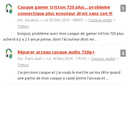
Casque gamer tritton 720 plus... probleme
1
connectique plus ecouteur droit sans son !!!
De : boubou — Le 25 Déc 2015 - 09h07 —
Casque audio
>
Tritton
bonjour, problème avec mon casque de gamer tritton 720 plus
acheté il y a 2 3 ans je pense, dont l'écouteur droit ne ...
Réparer arceau casque audio 720p+
2
De : Paris axel — Le 16 Nov 2014 - 17h16 —
Casque audio
>
Tritton
J'ai pris mon casque et j'ai voulu le mettre sur ma tête quand
une partie de mon casque a cassé (entre l'arceau et ...