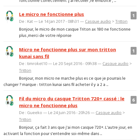
fonctionne correctement .j'ai recoller ,re emboîté , ...
Le micro ne fonctionne plus
1
De : Kat — Le 14 Jan 2017 - 08h31 —
Casque audio
>
Tritton
Bonjour, le micro de mon casque Triton ax 180 ne fonctionne
plus ,merci de votre réponse
Micro ne fonctionne plus sur mon tritton
1
kunai sans fil
De : timroket10 — Le 20 Sept 2016 - 09h38 —
Casque audio
>
Tritton
Bonjour, mon micro ne marche plus es ce que je pourrais le
changer ? marque : tritton kunai sans fil acheter il y a 2 a ...
Fil du micro du casque Tritton 720+ cassé : le
6
micro ne fonctionne plus
De : Gueeko — Le 24 Juin 2016 - 20h26 —
Casque audio
>
Tritton
Bonjour, ça fait 3 ans que j'ai mon casque 720+. L'autre jour, en
activant la fonction pour s'entendre soi-même dans ...