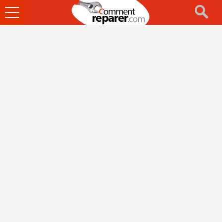
Ouvrir
le
menu