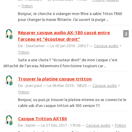
>
Tritton
Bonjour, Je cherche à vidanger mon filtre à sable Triton TR60
pour changer la masse filtrante. J’ai ouvert la purge ...
Réparer casque audio AX-180 cassé entre
2
l'arceau et "écouteur droit"
De : SwaGamer — Le 03 Jan 2016 - 20h27 —
Casque audio
>
Tritton
Suite a une chute l' "écouteur droit" de mon casque c'est
détaché de l'arceau. Néanmoins il fonctionne toujours car ...
Trouver la platine casque tritton
De : jean paul — Le 06 Mar 2019 - 18h25 —
Casque audio
>
Tritton
Bonjour, ou puis-je trouver la platine interne ou se connecte le
cable usb d'un casque tritton ark 100 version 7.1
Casque Tritton AX180
De : Karim — Le 27 Déc 2017 - 17h36 —
Casque audio
>
Tritton