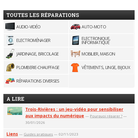
TOUTES LES RÉPARATIONS
AUDIO-VIDÉO
AUTO-MOTO
ELECTRONIQUE,
ELECTROMÉNAGER
INFORMATIQUE
JARDINAGE, BRICOLAGE
MOBILIER, MAISON
PLOMBERIE-CHAUFFAGE
VÊTEMENTS, LINGE, BIJOUX
RÉPARATIONS DIVERSES
A LIRE
Trois-Rivières : un jeu-vidéo pour sensibiliser
aux impacts du numérique
—
Pourquoi réparer ?
—
30/01/2026
Liens
—
Guides pratiques
— 02/11/2023