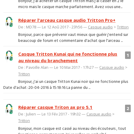
Bonjour, j'ai acheter un casque Tritton mais j'ai casser en 2 le
micro mais le casque marche parfaitement. Avez vous une...
Réparer l'arceau casque audio Tritton Pro+
De : MD78 — Le 12 Aoû 2017 - 23h56 —
Casque audio
>
Tritton
Bonjour, parce que prévenir vaut mieux que guérir j'entend sur
beaucoup de forum et commentaire d'achat que l'arceau ...
Casque Tritton Kunai qui ne fonctionne plus
1
au niveau du branchement
De : Pavoille Alan — Le 10 Mai 2017 - 17h27 —
Casque audio
>
Tritton
Bonjour, j'ai un casque Tritton Kunai noir qui ne fonctionne plus
Date d'achat :20-04-2016 à 15:18:16 La panne du ...
Réparer casque Triton ax pro 5.1
2
De : Julien — Le 13 Fév 2017 - 19h32 —
Casque audio
>
Tritton
Bonjour, mon casque est cassé au niveau des écouteurs , tout