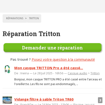
RÉPARATIONS
TRITTON
Réparation Tritton
Demander une réparation
Pas trouvé ?
Posez votre question à la communauté
Mon casque TRITTON Pro a été cassé...
De : Irwina — Le 28 Juil 2025 - 16h56 —
Casque audio
>
Tritton
Bonjour, mon casque TRITTON PRO a été cassé entre l'arceau et
l'oreillette. Les fils ne sont pas endommagés, ...
Vidange filtre à sable Triton TR60
3
De : FranckDe — Le 24 Mai 2023 - 11h06 —
Piscine, jacuzzi