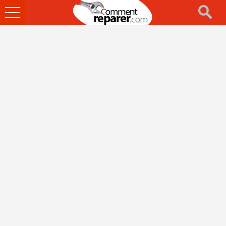
Ouvrir
le
menu