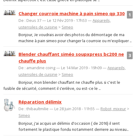
Delimix supercook c'est cassé (pièce en plastique se ...
Changer courroie machine à pain simeo qp 330
1
De : Deus 37 — Le 12 Fév 2019 - 17h53 —
Appareils,
ustensiles de cuisine
>
Simeo
Bonjour, Je voudrais avoir des photos du démontage de ma
machine à pain simeo pour changer la courroie ou m'expliquer ...
Blender chauffant siméo soupxpress bc200 ne
3
chauffe plus
De : amandine coing — Le 14 Mar 2019 - 19h09 —
Appareils,
ustensiles de cuisine
>
Simeo
Bonjour, mon blender chauffant ne chauffe plus. si c'est le
fusible de sécurité, comment il s'enlève, ou est-ce le ...
Réparation délimix
De : thibaultmilie — Le 28 Juin 2018 - 11h55 —
Robot, mixeur
>
Simeo
Bonjour, j'ai acquis un délimix d'occasion ( de 2016) il sent
fortement le plastique fondu notamment derriere au niveau...