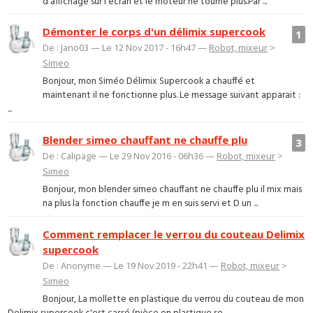
d'affichage sur l'écran et le moteur ne tourne plus.Par ...
Démonter le corps d'un délimix supercook
1
De : Jano03 — Le 12 Nov 2017 - 16h47 —
Robot, mixeur
>
Simeo
Bonjour, mon Siméo Délimix Supercook a chauffé et
maintenant il ne fonctionne plus. Le message suivant apparait :
...
Blender simeo chauffant ne chauffe plu
3
De : Calipage — Le 29 Nov 2016 - 06h36 —
Robot, mixeur
>
Simeo
Bonjour, mon blender simeo chauffant ne chauffe plu il mix mais
na plus la fonction chauffe je m en suis servi et D un ...
Comment remplacer le verrou du couteau Delimix
supercook
De : Anonyme — Le 19 Nov 2019 - 22h41 —
Robot, mixeur
>
Simeo
Bonjour, La mollette en plastique du verrou du couteau de mon