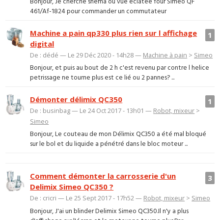
Bonjour, Je cherche shema ou vue eclatee four Simeo QF
461/Af-1824 pour commander un commutateur
Machine a pain qp330 plus rien sur l affichage
1
digital
De : dédé — Le 29 Déc 2020 - 14h28 —
Machine à pain
>
Simeo
Bonjour, et puis au bout de 2 h c'est revenu par contre l helice
petrissage ne tourne plus est ce lié ou 2 pannes? ...
Démonter délimix QC350
1
De : businbag — Le 24 Oct 2017 - 13h01 —
Robot, mixeur
>
Simeo
Bonjour, Le couteau de mon Délimix QC350 a été mal bloqué
sur le bol et du liquide a pénétré dans le bloc moteur ...
Comment démonter la carrosserie d'un
3
Delimix Simeo QC350 ?
De : cricri — Le 25 Sept 2017 - 17h52 —
Robot, mixeur
>
Simeo
Bonjour, J'ai un blinder Delimix Simeo QC350.Il n'y a plus