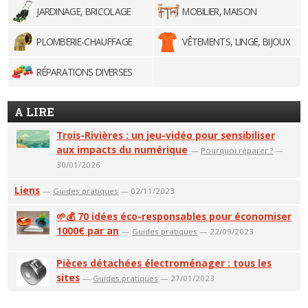
JARDINAGE, BRICOLAGE
MOBILIER, MAISON
PLOMBERIE-CHAUFFAGE
VÊTEMENTS, LINGE, BIJOUX
RÉPARATIONS DIVERSES
A LIRE
Trois-Rivières : un jeu-vidéo pour sensibiliser
aux impacts du numérique
—
Pourquoi réparer ?
—
30/01/2026
Liens
—
Guides pratiques
— 02/11/2023
🌱💰 70 idées éco-responsables pour économiser
1000€ par an
—
Guides pratiques
— 22/09/2023
Pièces détachées électroménager : tous les
sites
—
Guides pratiques
— 27/01/2023