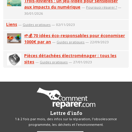
Trois-Rivières : un jeu-vidéo pour sensibiliser
aux impacts du numérique
—
Pourquoi réparer ?
—
30/01/2026
Liens
—
Guides pratiques
— 02/11/2023
🌱💰 70 idées éco-responsables pour économiser
1000€ par an
—
Guides pratiques
— 22/09/2023
Pièces détachées électroménager : tous les
sites
—
Guides pratiques
— 27/01/2023
Lettre d'info
1 à 2 fois par mois, des infos sur la réparation, l'obsolescence
programmée, les déchets et l'environnement.