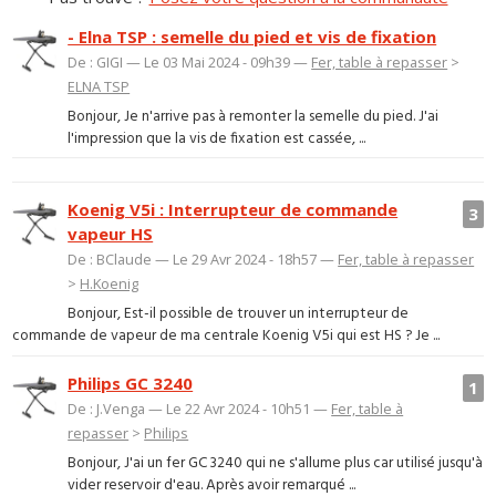
- Elna TSP : semelle du pied et vis de fixation
De : GIGI — Le 03 Mai 2024 - 09h39 —
Fer, table à repasser
>
ELNA TSP
Bonjour, Je n'arrive pas à remonter la semelle du pied. J'ai
l'impression que la vis de fixation est cassée, ...
Koenig V5i : Interrupteur de commande
3
vapeur HS
De : BClaude — Le 29 Avr 2024 - 18h57 —
Fer, table à repasser
>
H.Koenig
Bonjour, Est-il possible de trouver un interrupteur de
commande de vapeur de ma centrale Koenig V5i qui est HS ? Je ...
Philips GC 3240
1
De : J.Venga — Le 22 Avr 2024 - 10h51 —
Fer, table à
repasser
>
Philips
Bonjour, J'ai un fer GC 3240 qui ne s'allume plus car utilisé jusqu'à
vider reservoir d'eau. Après avoir remarqué ...