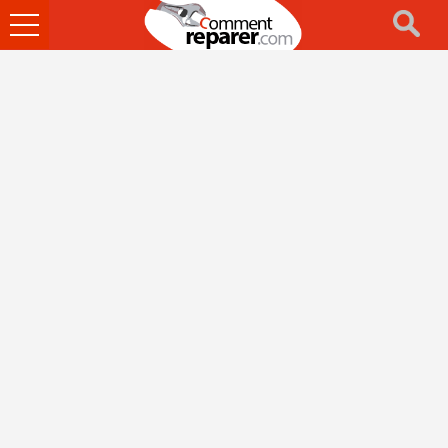
Ouvrir
le
menu