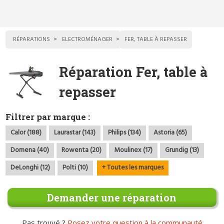
RÉPARATIONS
ELECTROMÉNAGER
FER, TABLE À REPASSER
Réparation Fer, table à
repasser
Filtrer par marque :
Calor (188)
Laurastar (143)
Philips (134)
Astoria (65)
Domena (40)
Rowenta (20)
Moulinex (17)
Grundig (13)
DeLonghi (12)
Polti (10)
+ Toutes les marques
Demander une réparation
Pas trouvé ?
Posez votre question à la communauté