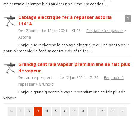
ma centrale, la lampe bleu au dessus s'allume 2 secondes ...
Cablage electrique fer à repasser astoria
1
1161A
De : Zoom — Le 12 Jan 2024 - 19h25 —
Fer, table à repasser
>
Astoria
Bonjour, Je recherche le cablage électrique ou une photo pour
pourvoir recabler le fer à sa centrale du côté fer... ...
Grundig centrale vapeur premium line ne fait plus
de vapeur
De : annie penpenic — Le 12 Jan 2024 - 17h20 —
Fer, table à
repasser
>
Grundig
Bonjour, grundig centrale vapeur premium line ne fait plus de
vapeur
«
1
2
3
4
5
6
7
8
...
34
35
»