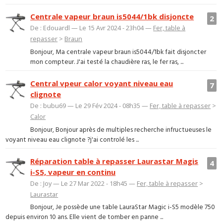
Centrale vapeur braun is5044/1bk disjoncte
2
De : Edouardl — Le 15 Avr 2024 - 23h04 —
Fer, table à
repasser
>
Braun
Bonjour, Ma centrale vapeur braun is5044/1bk fait disjoncter
mon compteur. J'ai testé la chaudière ras, le fer ras, ...
Central vpeur calor voyant niveau eau
7
clignote
De : bubu69 — Le 29 Fév 2024 - 08h35 —
Fer, table à repasser
>
Calor
Bonjour, Bonjour après de multiples recherche infructueuses le
voyant niveau eau clignote ?j'ai controlé les ...
Réparation table à repasser Laurastar Magis
4
i-S5, vapeur en continu
De : Joy — Le 27 Mar 2022 - 18h45 —
Fer, table à repasser
>
Laurastar
Bonjour, Je possède une table LauraStar Magic i-S5 modèle 750
depuis environ 10 ans. Elle vient de tomber en panne ...