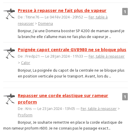
Presse à repasser ne fait plus de vapeur
1
De : Titine76 — Le 04 Fév 2024 - 20h52 —
Fer, table à
repasser
>
Domena
Bonjour, j'ai une Domena booster SP 4200 de maman quand je
la branche elle s'allume mais ne fais plus de vapeur je ...
Poignée capot centrale GV8980 ne se bloque plus
De : Fredp21 — Le 28 Jan 2024 - 11h33 —
Fer, table à repasser
>
Calor
Bonjour, La poignée du capot de la centrale ne se bloque plus
en position verticale pour le transport. Avant, lors du ...
Repasser une corde elastique sur rameur
1
proform
De : Kris — Le 23 Jan 2024 - 13h05 —
Fer, table à repasser
>
Proform
Bonjour, Je souhaite remettre en place la corde elastique de
mon rameur proform r600. Je ne connais pas le passage exact...