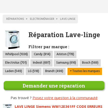
RÉPARATIONS
ELECTROMÉNAGER
LAVE-LINGE
Réparation Lave-linge
Filtrer par marque :
Whirlpool (1036)
Candy (814)
Ariston (778)
Electrolux (701)
Indesit (697)
Samsung (616)
Bosch (569)
Laden (549)
LG (518)
Brandt (498)
+ Toutes les marques
Demander une réparation
Pas trouvé ?
Posez votre question à la communauté
LAVE LINGE Siemens WM12E361FF CODE ERREURS