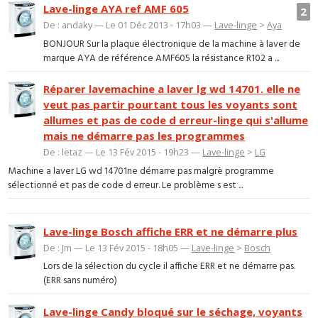
Lave-linge AYA ref AMF 605
2
De : andaky — Le 01 Déc 2013 - 17h03 —
Lave-linge
>
Aya
BONJOUR Sur la plaque électronique de la machine à laver de
marque AYA de référence AMF605 la résistance R102 a ...
Réparer lavemachine a laver lg wd 14701. elle ne
veut pas partir pourtant tous les voyants sont
allumes et pas de code d erreur-linge qui s'allume
mais ne démarre pas les programmes
De : letaz — Le 13 Fév 2015 - 19h23 —
Lave-linge
>
LG
Machine a laver LG wd 14701ne démarre pas malgrè programme
sélectionné et pas de code d erreur. Le problème s est ...
Lave-linge Bosch affiche ERR et ne démarre plus
De : Jm — Le 13 Fév 2015 - 18h05 —
Lave-linge
>
Bosch
Lors de la sélection du cycle il affiche ERR et ne démarre pas.
(ERR sans numéro)
Lave-linge Candy bloqué sur le séchage, voyants