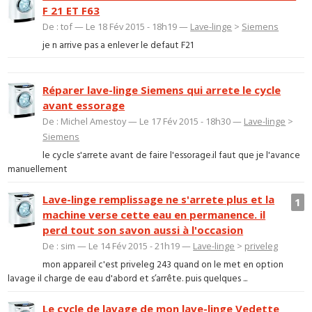
F 21 ET F63
De : tof — Le 18 Fév 2015 - 18h19 —
Lave-linge
>
Siemens
je n arrive pas a enlever le defaut F21
Réparer lave-linge Siemens qui arrete le cycle
avant essorage
De : Michel Amestoy — Le 17 Fév 2015 - 18h30 —
Lave-linge
>
Siemens
le cycle s'arrete avant de faire l'essorage.il faut que je l'avance
manuellement
Lave-linge remplissage ne s'arrete plus et la
1
machine verse cette eau en permanence. il
perd tout son savon aussi à l'occasion
De : sim — Le 14 Fév 2015 - 21h19 —
Lave-linge
>
priveleg
mon appareil c'est priveleg 243 quand on le met en option
lavage il charge de eau d'abord et s’arrête. puis quelques ...
Le cycle de lavage de mon lave-linge Vedette