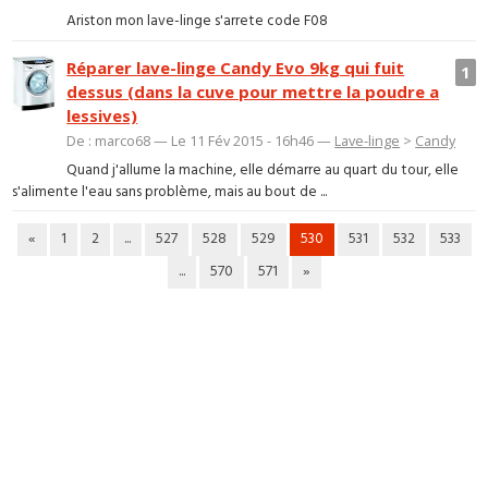
Ariston mon lave-linge s'arrete code F08
Réparer lave-linge Candy Evo 9kg qui fuit
1
dessus (dans la cuve pour mettre la poudre a
lessives)
De : marco68 — Le 11 Fév 2015 - 16h46 —
Lave-linge
>
Candy
Quand j'allume la machine, elle démarre au quart du tour, elle
s'alimente l'eau sans problème, mais au bout de ...
«
1
2
...
527
528
529
530
531
532
533
...
570
571
»