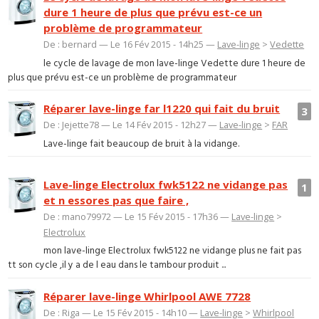
dure 1 heure de plus que prévu est-ce un
problème de programmateur
De : bernard — Le 16 Fév 2015 - 14h25 —
Lave-linge
>
Vedette
le cycle de lavage de mon lave-linge Vedette dure 1 heure de
plus que prévu est-ce un problème de programmateur
Réparer lave-linge far l1220 qui fait du bruit
3
De : Jejette78 — Le 14 Fév 2015 - 12h27 —
Lave-linge
>
FAR
Lave-linge fait beaucoup de bruit à la vidange.
Lave-linge Electrolux fwk5122 ne vidange pas
1
et n essores pas que faire ,
De : mano79972 — Le 15 Fév 2015 - 17h36 —
Lave-linge
>
Electrolux
mon lave-linge Electrolux fwk5122 ne vidange plus ne fait pas
tt son cycle ,il y a de l eau dans le tambour produit ...
Réparer lave-linge Whirlpool AWE 7728
De : Riga — Le 15 Fév 2015 - 14h10 —
Lave-linge
>
Whirlpool