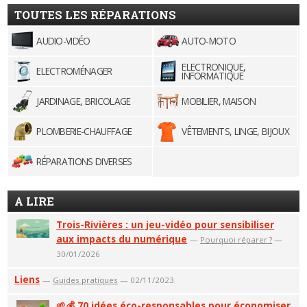
TOUTES LES RÉPARATIONS
AUDIO-VIDÉO
AUTO-MOTO
ELECTRONIQUE,
ELECTROMÉNAGER
INFORMATIQUE
JARDINAGE, BRICOLAGE
MOBILIER, MAISON
PLOMBERIE-CHAUFFAGE
VÊTEMENTS, LINGE, BIJOUX
RÉPARATIONS DIVERSES
A LIRE
Trois-Rivières : un jeu-vidéo pour sensibiliser
aux impacts du numérique
—
Pourquoi réparer ?
—
30/01/2026
Liens
—
Guides pratiques
— 02/11/2023
🌱💰 70 idées éco-responsables pour économiser