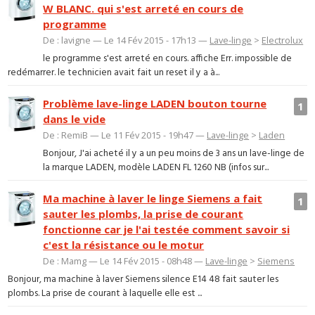
W BLANC. qui s'est arreté en cours de
programme
De : lavigne — Le 14 Fév 2015 - 17h13 —
Lave-linge
>
Electrolux
le programme s'est arreté en cours. affiche Err. impossible de
redémarrer. le technicien avait fait un reset il y a à...
Problème lave-linge LADEN bouton tourne
1
dans le vide
De : RemiB — Le 11 Fév 2015 - 19h47 —
Lave-linge
>
Laden
Bonjour, J'ai acheté il y a un peu moins de 3 ans un lave-linge de
la marque LADEN, modèle LADEN FL 1260 NB (infos sur...
Ma machine à laver le linge Siemens a fait
1
sauter les plombs, la prise de courant
fonctionne car je l'ai testée comment savoir si
c'est la résistance ou le motur
De : Mamg — Le 14 Fév 2015 - 08h48 —
Lave-linge
>
Siemens
Bonjour, ma machine à laver Siemens silence E14 48 fait sauter les
plombs. La prise de courant à laquelle elle est ...