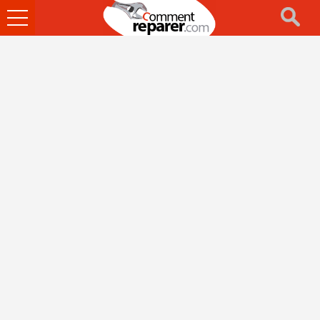
Ouvrir
le
menu