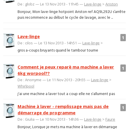
De : globz — Le 13 Nov 2013 - 11h45 —
Lave-linge
>
Ariston
Bonjour, Mon lave-linge hotpoint Ariston ref AQ9L292U s’arrête
puis recommence au début le cycle de lavage, avec le ...
Lave-linge
1
De : cilos — Le 13 Nov 2013 - 14h51 —
Lave-linge
>
gros a-coups bruyants quand le tambour tourne
Comment je peux reparè ma machine a laver
1
6kg worpool??
De : Anonyme — Le 11 Nov 2013 - 20h55 —
Lave-linge
>
Whirlpool
j'ai une machine a laver tout a coup elle ne s'allument pas
Machine à laver - remplissage mais pas de
1
démarrage de programme
De : Giulia — Le 10 Nov 2013 - 14h36 —
Lave-linge
>
Faure
Bonjour, Lorsque je mets ma machine à laver en démarrage