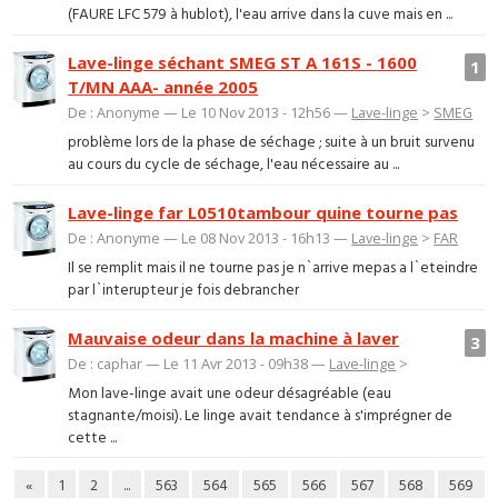
(FAURE LFC 579 à hublot), l'eau arrive dans la cuve mais en ...
Lave-linge séchant SMEG ST A 161S - 1600
1
T/MN AAA- année 2005
De : Anonyme — Le 10 Nov 2013 - 12h56 —
Lave-linge
>
SMEG
problème lors de la phase de séchage ; suite à un bruit survenu
au cours du cycle de séchage, l'eau nécessaire au ...
Lave-linge far L0510tambour quine tourne pas
De : Anonyme — Le 08 Nov 2013 - 16h13 —
Lave-linge
>
FAR
Il se remplit mais il ne tourne pas je n`arrive mepas a l`eteindre
par l`interupteur je fois debrancher
Mauvaise odeur dans la machine à laver
3
De : caphar — Le 11 Avr 2013 - 09h38 —
Lave-linge
>
Mon lave-linge avait une odeur désagréable (eau
stagnante/moisi). Le linge avait tendance à s'imprégner de
cette ...
«
1
2
...
563
564
565
566
567
568
569