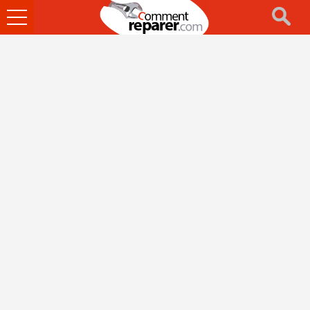
Ouvrir
le
menu