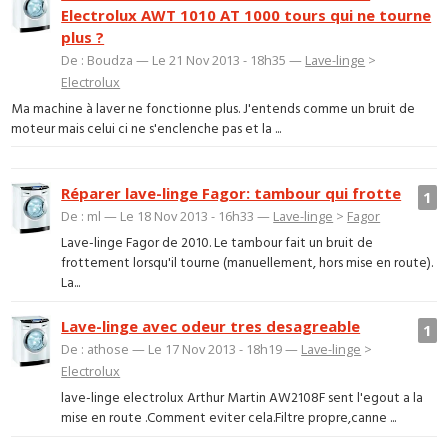
Electrolux AWT 1010 AT 1000 tours qui ne tourne
plus ?
De : Boudza — Le 21 Nov 2013 - 18h35 —
Lave-linge
>
Electrolux
Ma machine à laver ne fonctionne plus. J'entends comme un bruit de
moteur mais celui ci ne s'enclenche pas et la ...
Réparer lave-linge Fagor: tambour qui frotte
1
De : ml — Le 18 Nov 2013 - 16h33 —
Lave-linge
>
Fagor
Lave-linge Fagor de 2010. Le tambour fait un bruit de
frottement lorsqu'il tourne (manuellement, hors mise en route).
La...
Lave-linge avec odeur tres desagreable
1
De : athose — Le 17 Nov 2013 - 18h19 —
Lave-linge
>
Electrolux
lave-linge electrolux Arthur Martin AW2108F sent l'egout a la
mise en route .Comment eviter cela.Filtre propre,canne ...