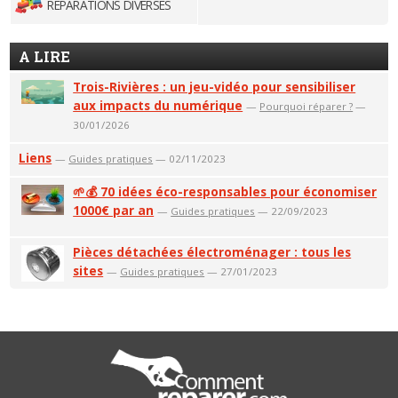
RÉPARATIONS DIVERSES
A LIRE
Trois-Rivières : un jeu-vidéo pour sensibiliser
aux impacts du numérique
—
Pourquoi réparer ?
—
30/01/2026
Liens
—
Guides pratiques
— 02/11/2023
🌱💰 70 idées éco-responsables pour économiser
1000€ par an
—
Guides pratiques
— 22/09/2023
Pièces détachées électroménager : tous les
sites
—
Guides pratiques
— 27/01/2023