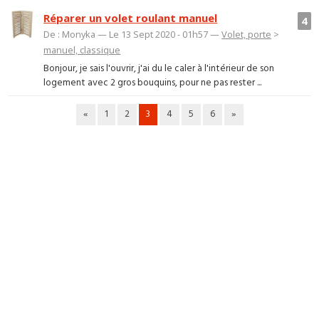
Réparer un volet roulant manuel
4
De : Monyka — Le 13 Sept 2020 - 01h57 —
Volet, porte
>
manuel, classique
Bonjour, je sais l'ouvrir, j'ai du le caler à l'intérieur de son
logement avec 2 gros bouquins, pour ne pas rester ...
«
1
2
3
4
5
6
»