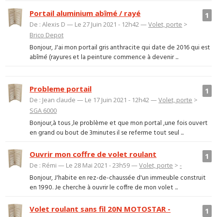
Portail aluminium abîmé / rayé
1
De : Alexis D — Le 27 Juin 2021 - 12h42 —
Volet, porte
>
Brico Depot
Bonjour, J'ai mon portail gris anthracite qui date de 2016 qui est
abîmé (rayures et la peinture commence à devenir ...
Probleme portail
1
De : Jean claude — Le 17 Juin 2021 - 12h42 —
Volet, porte
>
SGA 6000
Bonjour,à tous ,le problème et que mon portal ,une fois ouvert
en grand ou bout de 3minutes il se referme tout seul ...
Ouvrir mon coffre de volet roulant
1
De : Rémi — Le 28 Mai 2021 - 23h59 —
Volet, porte
>
-
Bonjour, J'habite en rez-de-chaussée d'un immeuble construit
en 1990. Je cherche à ouvrir le coffre de mon volet ...
Volet roulant sans fil 20N MOTOSTAR -
1