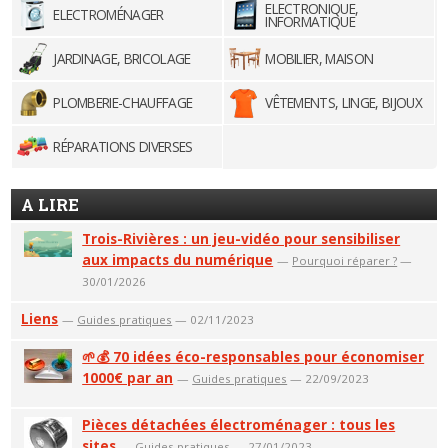
ELECTRONIQUE,
ELECTROMÉNAGER
INFORMATIQUE
JARDINAGE, BRICOLAGE
MOBILIER, MAISON
PLOMBERIE-CHAUFFAGE
VÊTEMENTS, LINGE, BIJOUX
RÉPARATIONS DIVERSES
A LIRE
Trois-Rivières : un jeu-vidéo pour sensibiliser
aux impacts du numérique
—
Pourquoi réparer ?
—
30/01/2026
Liens
—
Guides pratiques
— 02/11/2023
🌱💰 70 idées éco-responsables pour économiser
1000€ par an
—
Guides pratiques
— 22/09/2023
Pièces détachées électroménager : tous les
sites
—
Guides pratiques
— 27/01/2023