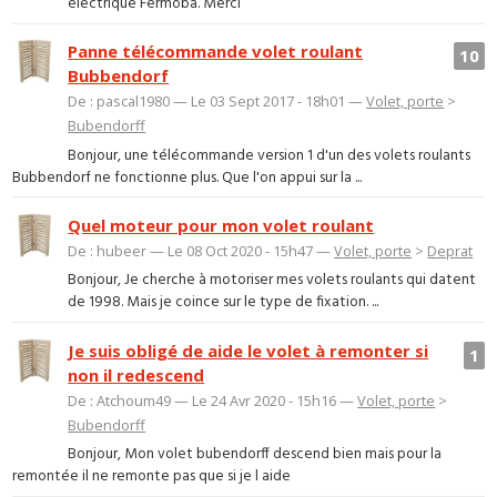
électrique Fermoba. Merci
Panne télécommande volet roulant
10
Bubbendorf
De : pascal1980 — Le 03 Sept 2017 - 18h01 —
Volet, porte
>
Bubendorff
Bonjour, une télécommande version 1 d'un des volets roulants
Bubbendorf ne fonctionne plus. Que l'on appui sur la ...
Quel moteur pour mon volet roulant
De : hubeer — Le 08 Oct 2020 - 15h47 —
Volet, porte
>
Deprat
Bonjour, Je cherche à motoriser mes volets roulants qui datent
de 1998. Mais je coince sur le type de fixation. ...
Je suis obligé de aide le volet à remonter si
1
non il redescend
De : Atchoum49 — Le 24 Avr 2020 - 15h16 —
Volet, porte
>
Bubendorff
Bonjour, Mon volet bubendorff descend bien mais pour la
remontée il ne remonte pas que si je l aide