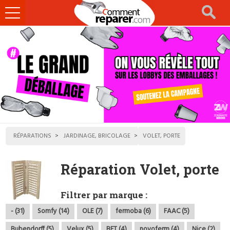
Ouvrir
le
menu
RÉPARATIONS
JARDINAGE, BRICOLAGE
VOLET, PORTE
Réparation Volet, porte
Filtrer par marque :
- (31)
Somfy (14)
OLE (7)
fermoba (6)
FAAC (5)
Bubendorff (5)
Velux (5)
BFT (4)
novoferm (4)
Nice (2)