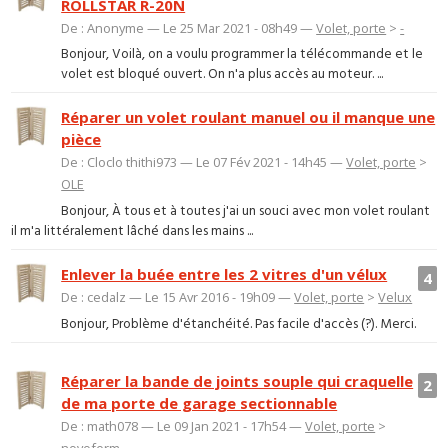
ROLLSTAR R-20N
De : Anonyme — Le 25 Mar 2021 - 08h49 —
Volet, porte
>
-
Bonjour, Voilà, on a voulu programmer la télécommande et le
volet est bloqué ouvert. On n'a plus accès au moteur. ...
Réparer un volet roulant manuel ou il manque une
pièce
De : Cloclo thithi973 — Le 07 Fév 2021 - 14h45 —
Volet, porte
>
OLE
Bonjour, À tous et à toutes j'ai un souci avec mon volet roulant
il m'a littéralement lâché dans les mains ...
Enlever la buée entre les 2 vitres d'un vélux
4
De : cedalz — Le 15 Avr 2016 - 19h09 —
Volet, porte
>
Velux
Bonjour, Problème d'étanchéité. Pas facile d'accès (?). Merci.
Réparer la bande de joints souple qui craquelle
2
de ma porte de garage sectionnable
De : math078 — Le 09 Jan 2021 - 17h54 —
Volet, porte
>