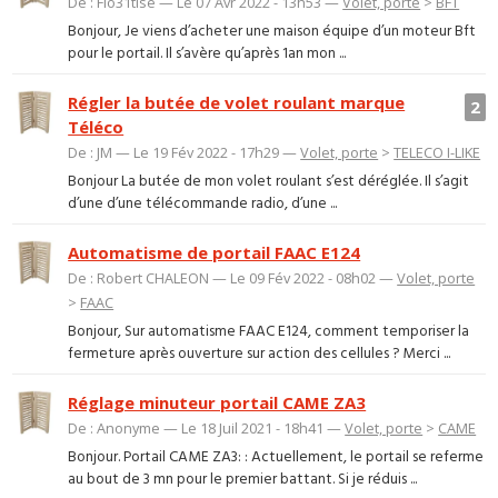
De : Flo31tlse — Le 07 Avr 2022 - 13h53 —
Volet, porte
>
BFT
Bonjour, Je viens d’acheter une maison équipe d’un moteur Bft
pour le portail. Il s’avère qu’après 1an mon ...
Régler la butée de volet roulant marque
2
Téléco
De : JM — Le 19 Fév 2022 - 17h29 —
Volet, porte
>
TELECO I-LIKE
Bonjour La butée de mon volet roulant s’est déréglée. Il s’agit
d’une d’une télécommande radio, d’une ...
Automatisme de portail FAAC E124
De : Robert CHALEON — Le 09 Fév 2022 - 08h02 —
Volet, porte
>
FAAC
Bonjour, Sur automatisme FAAC E124, comment temporiser la
fermeture après ouverture sur action des cellules ? Merci ...
Réglage minuteur portail CAME ZA3
De : Anonyme — Le 18 Juil 2021 - 18h41 —
Volet, porte
>
CAME
Bonjour. Portail CAME ZA3: : Actuellement, le portail se referme
au bout de 3 mn pour le premier battant. Si je réduis ...