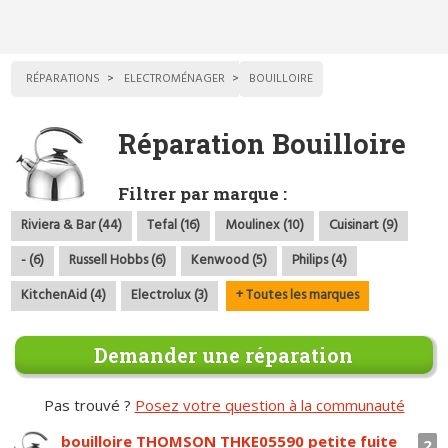
RÉPARATIONS
ELECTROMÉNAGER
BOUILLOIRE
Réparation Bouilloire
Filtrer par marque :
Riviera & Bar (44)
Tefal (16)
Moulinex (10)
Cuisinart (9)
- (6)
Russell Hobbs (6)
Kenwood (5)
Philips (4)
KitchenAid (4)
Electrolux (3)
+ Toutes les marques
Demander une réparation
Pas trouvé ?
Posez votre question à la communauté
bouilloire THOMSON THKE05590 petite fuite
2