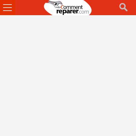
Ouvrir
le
menu