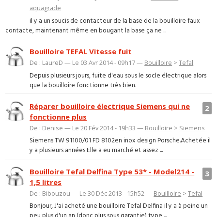
aquagrade
il y a un soucis de contacteur de la base de la bouilloire faux
contacte, maintenant même en bougant la base ça ne ...
Bouilloire TEFAL Vitesse fuit
De : LaureD — Le 03 Avr 2014 - 09h17 —
Bouilloire
>
Tefal
Depuis plusieurs jours, fuite d'eau sous le socle électrique alors
que la bouilloire fonctionne très bien.
Réparer bouilloire électrique Siemens qui ne
2
fonctionne plus
De : Denise — Le 20 Fév 2014 - 19h33 —
Bouilloire
>
Siemens
Siemens TW 91100/01 FD 8102en inox design Porsche.Achetée il
y a plusieurs années Elle a eu marché et assez ...
Bouilloire Tefal Delfina Type 53* - Model214 -
3
1,5 litres
De : Bibouzou — Le 30 Déc 2013 - 15h52 —
Bouilloire
>
Tefal
Bonjour, J'ai acheté une bouilloire Tefal Delfina il y a à peine un
peu plus d'un an (donc plus sous garantie) type ...