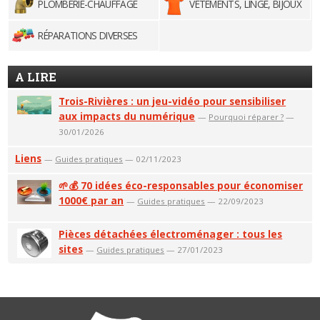
PLOMBERIE-CHAUFFAGE
VÊTEMENTS, LINGE, BIJOUX
RÉPARATIONS DIVERSES
A LIRE
Trois-Rivières : un jeu-vidéo pour sensibiliser
aux impacts du numérique
—
Pourquoi réparer ?
—
30/01/2026
Liens
—
Guides pratiques
— 02/11/2023
🌱💰 70 idées éco-responsables pour économiser
1000€ par an
—
Guides pratiques
— 22/09/2023
Pièces détachées électroménager : tous les
sites
—
Guides pratiques
— 27/01/2023