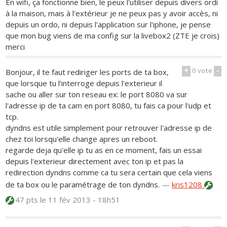
En wifi, ça fonctionne bien, le peux l'utiliser depuis divers ordi
à la maison, mais à l'extérieur je ne peux pas y avoir accès, ni
depuis un ordo, ni depuis l'application sur l'iphone, je pense
que mon bug viens de ma config sur la livebox2 (ZTE je crois)
merci
+
0
vote
-
Bonjour, il te faut rediriger les ports de ta box,
que lorsque tu l’interroge depuis l'exterieur il
sache ou aller sur ton reseau ex: le port 8080 va sur
l'adresse ip de ta cam en port 8080, tu fais ca pour l'udp et
tcp.
dyndns est utile simplement pour retrouver l'adresse ip de
chez toi lorsqu'elle change apres un reboot.
regarde deja qu'elle ip tu as en ce moment, fais un essai
depuis l'exterieur directement avec ton ip et pas la
redirection dyndns comme ca tu sera certain que cela viens
de ta box ou le paramétrage de ton dyndns.
—
kris1208
47 pts
le 11 fév 2013 - 18h51