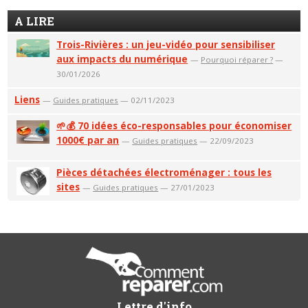
A LIRE
Trois-Rivières : un jeu-vidéo pour sensibiliser
aux impacts du numérique
—
Pourquoi réparer ?
—
30/01/2026
Liens
—
Guides pratiques
— 02/11/2023
🌱💰 70 idées éco-responsables pour économiser
1000€ par an
—
Guides pratiques
— 22/09/2023
Pièces détachées électroménager : tous les
sites
—
Guides pratiques
— 27/01/2023
Lettre d'info