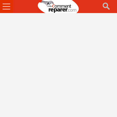
Ouvrir
le
menu