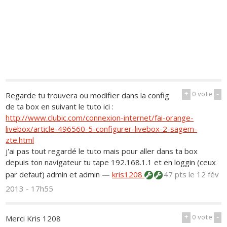
+
0
vote
-
Regarde tu trouvera ou modifier dans la config
de ta box en suivant le tuto ici :
http://www.clubic.com/connexion-internet/fai-orange-
livebox/article-496560-5-configurer-livebox-2-sagem-
zte.html
j'ai pas tout regardé le tuto mais pour aller dans ta box
depuis ton navigateur tu tape 192.168.1.1 et en loggin (ceux
par defaut) admin et admin
—
kris1208
47 pts
le 12 fév
2013 - 17h55
+
0
vote
-
Merci Kris 1208