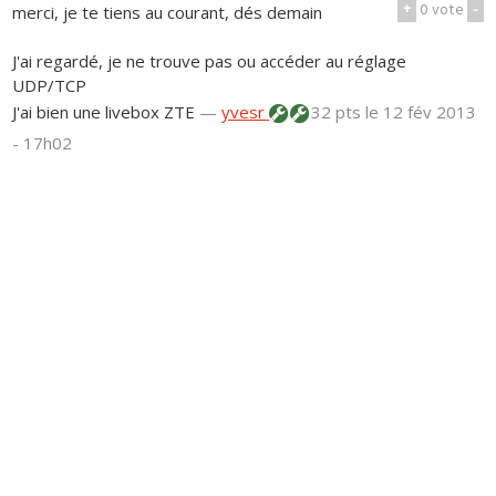
+
0
vote
-
merci, je te tiens au courant, dés demain
J'ai regardé, je ne trouve pas ou accéder au réglage
UDP/TCP
J'ai bien une livebox ZTE
—
yvesr
32 pts
le 12 fév 2013
- 17h02